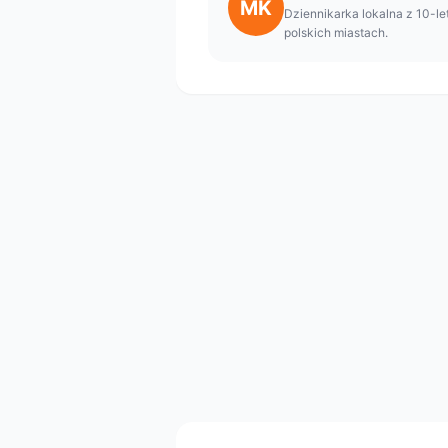
MK
Dziennikarka lokalna z 10-le
polskich miastach.