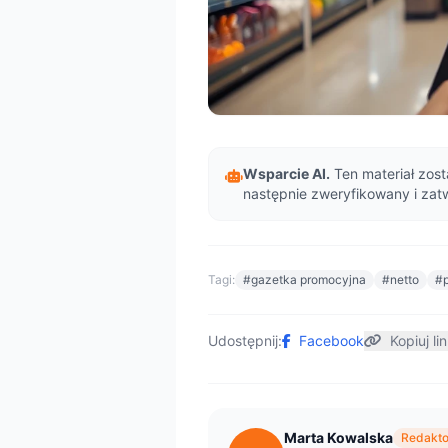
Wsparcie AI.
Ten materiał zost
następnie zweryfikowany i zat
Tagi:
#gazetka promocyjna
#netto
#
Udostępnij:
Facebook
Kopiuj li
Marta Kowalska
Redakto