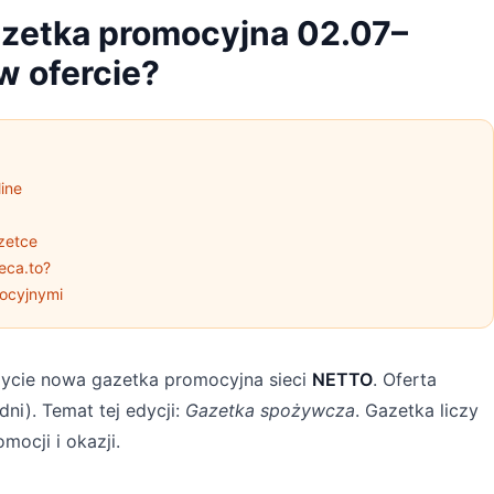
zetka promocyjna 02.07–
w ofercie?
ine
zetce
eca.to?
ocyjnymi
ycie nowa gazetka promocyjna sieci
NETTO
. Oferta
dni). Temat tej edycji:
Gazetka spożywcza
. Gazetka liczy
mocji i okazji.