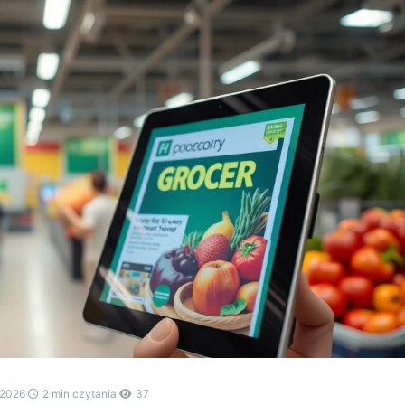
.2026
·
2 min czytania
·
37