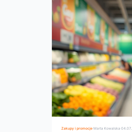
Zakupy i promocje
·
Marta Kowalska
·
04.07