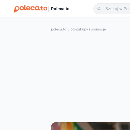
Poleca.to
poleca.to
›
Blog
›
Zakupy i promocje