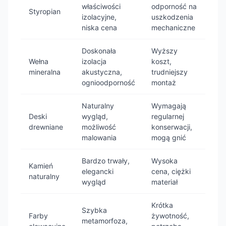
właściwości
odporność na
Styropian
izolacyjne,
uszkodzenia
niska cena
mechaniczne
Doskonała
Wyższy
Wełna
izolacja
koszt,
mineralna
akustyczna,
trudniejszy
ognioodporność
montaż
Naturalny
Wymagają
Deski
wygląd,
regularnej
drewniane
możliwość
konserwacji,
malowania
mogą gnić
Bardzo trwały,
Wysoka
Kamień
elegancki
cena, ciężki
naturalny
wygląd
materiał
Krótka
Szybka
Farby
żywotność,
metamorfoza,