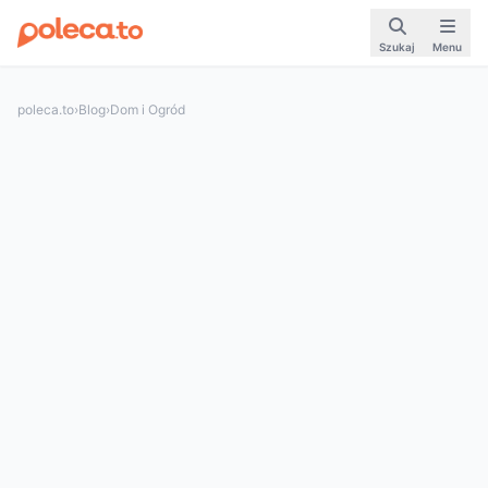
Szukaj
Menu
poleca.to
›
Blog
›
Dom i Ogród