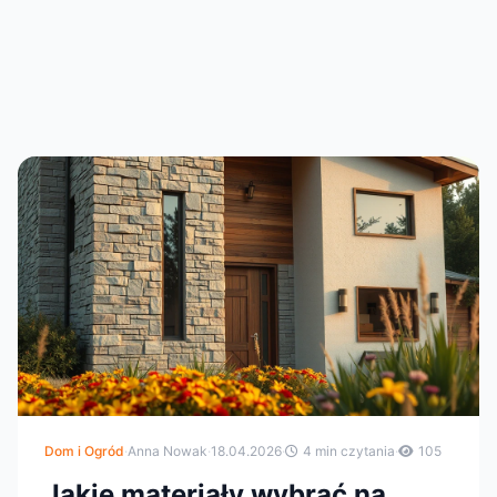
Dom i Ogród
·
Anna Nowak
·
18.04.2026
·
4 min czytania
·
105
Jakie materiały wybrać na