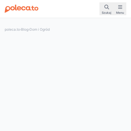
Szukaj
Menu
poleca.to
›
Blog
›
Dom i Ogród