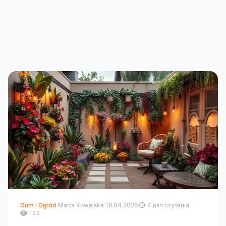
Dom i Ogród
·
Marta Kowalska
·
18.04.2026
·
4 min czytania
·
144