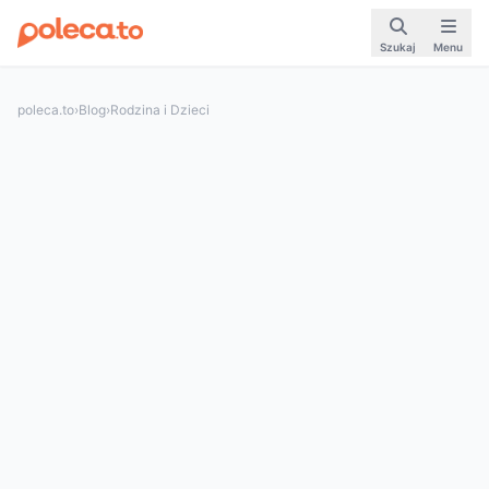
Szukaj
Menu
poleca.to
›
Blog
›
Rodzina i Dzieci