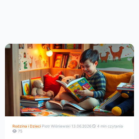
Rodzina i Dzieci
·
Piotr Wiśniewski
·
13.06.2026
·
4 min czytania
·
75