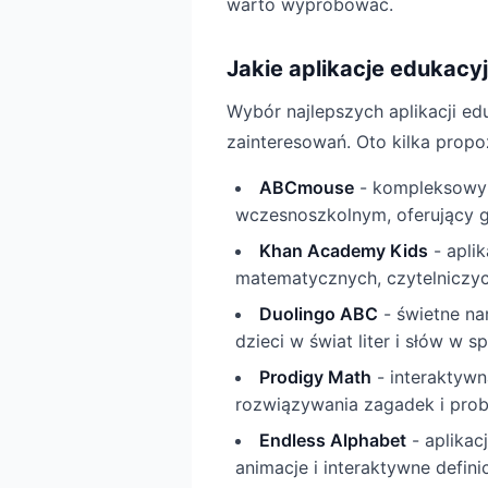
warto wypróbować.
Jakie aplikacje edukacyj
Wybór najlepszych aplikacji ed
zainteresowań. Oto kilka propoz
ABCmouse
- kompleksowy 
wczesnoszkolnym, oferujący gry
Khan Academy Kids
- aplik
matematycznych, czytelniczy
Duolingo ABC
- świetne na
dzieci w świat liter i słów w 
Prodigy Math
- interaktywn
rozwiązywania zagadek i pr
Endless Alphabet
- aplikac
animacje i interaktywne definic