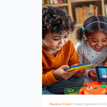
Rodzina i Dzieci
·
Tomasz Dąbrowski
·
14.06