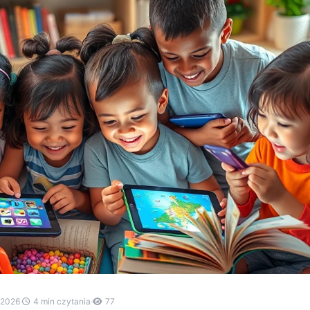
.2026
·
4 min czytania
·
77