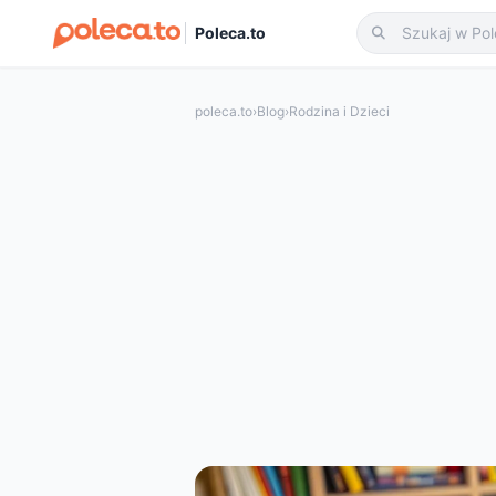
Poleca.to
poleca.to
›
Blog
›
Rodzina i Dzieci