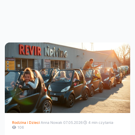
Rodzina i Dzieci
·
Anna Nowak
·
07.05.2026
·
4 min czytania
·
106