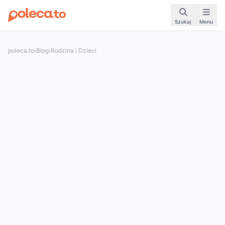
Szukaj
Menu
poleca.to
›
Blog
›
Rodzina i Dzieci