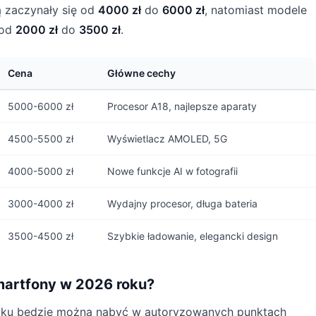
 zaczynały się od
4000 zł
do
6000 zł
, natomiast modele
 od
2000 zł
do
3500 zł
.
Cena
Główne cechy
5000-6000 zł
Procesor A18, najlepsze aparaty
4500-5500 zł
Wyświetlacz AMOLED, 5G
4000-5000 zł
Nowe funkcje AI w fotografii
3000-4000 zł
Wydajny procesor, długa bateria
3500-4500 zł
Szybkie ładowanie, elegancki design
martfony w 2026 roku?
oku będzie można nabyć w autoryzowanych punktach