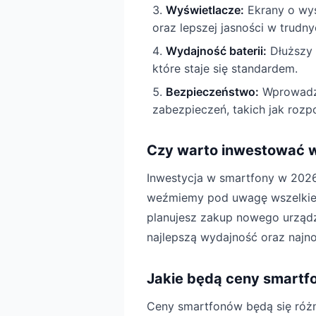
Wyświetlacze:
Ekrany o wys
oraz lepszej jasności w trudn
Wydajność baterii:
Dłuższy 
które staje się standardem.
Bezpieczeństwo:
Wprowadze
zabezpieczeń, takich jak roz
Czy warto inwestować 
Inwestycja w smartfony w 2026
weźmiemy pod uwagę wszelkie 
planujesz zakup nowego urządz
najlepszą wydajność oraz najn
Jakie będą ceny smartf
Ceny smartfonów będą się różni