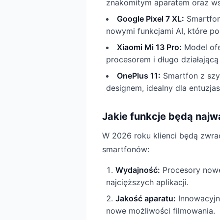
znakomitym aparatem oraz ws
Google Pixel 7 XL:
Smartfon
nowymi funkcjami AI, które po
Xiaomi Mi 13 Pro:
Model ofe
procesorem i długo działającą 
OnePlus 11:
Smartfon z szy
designem, idealny dla entuzjas
Jakie funkcje będą najw
W 2026 roku klienci będą zwra
smartfonów:
Wydajność:
Procesory nowej
najcięższych aplikacji.
Jakość aparatu:
Innowacyjne
nowe możliwości filmowania.