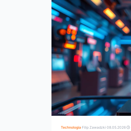
Technologia
·
Filip Zawadzki
·
08.05.2026
·