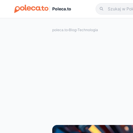
Poleca.to
poleca.to
›
Blog
›
Technologia