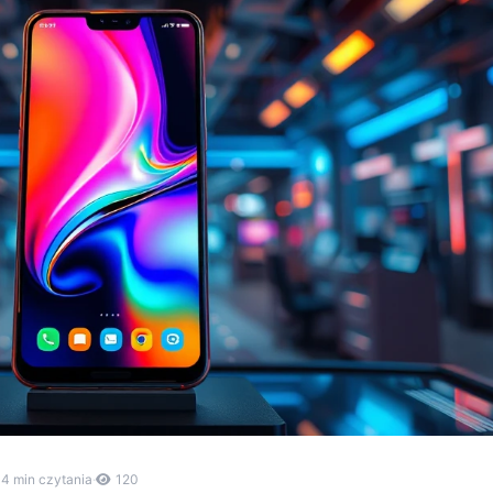
4 min czytania
·
120