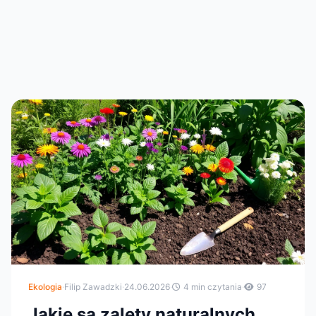
Ekologia
·
Filip Zawadzki
·
24.06.2026
·
4 min czytania
·
97
Jakie są zalety naturalnych