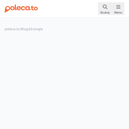
Szukaj
Menu
poleca.to
›
Blog
›
Ekologia