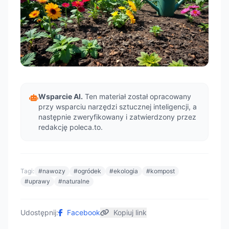
Wsparcie AI.
Ten materiał został opracowany
przy wsparciu narzędzi sztucznej inteligencji, a
następnie zweryfikowany i zatwierdzony przez
redakcję poleca.to.
Tagi:
#nawozy
#ogródek
#ekologia
#kompost
#uprawy
#naturalne
Udostępnij:
Facebook
Kopiuj link