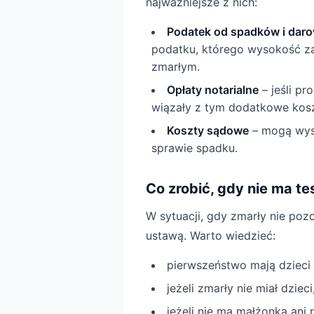
najważniejsze z nich:
Podatek od spadków i dar
podatku, którego wysokość za
zmarłym.
Opłaty notarialne
– jeśli pr
wiązały z tym dodatkowe kosz
Koszty sądowe
– mogą wys
sprawie spadku.
Co zrobić, gdy nie ma t
W sytuacji, gdy zmarły nie poz
ustawą. Warto wiedzieć:
pierwszeństwo mają dzieci
jeżeli zmarły nie miał dzie
jeżeli nie ma małżonka ani