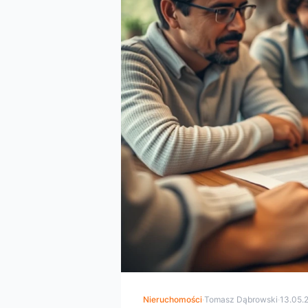
Nieruchomości
·
Tomasz Dąbrowski
·
13.05.