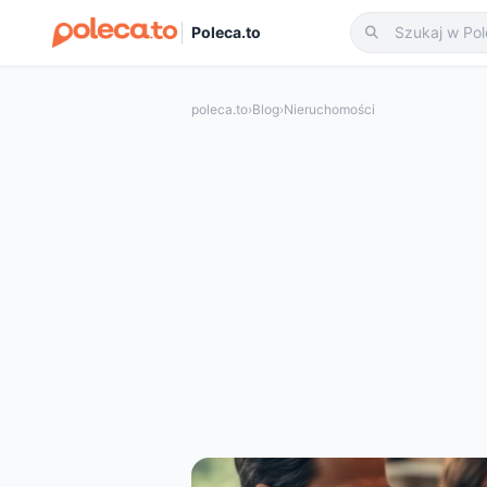
Poleca.to
poleca.to
›
Blog
›
Nieruchomości