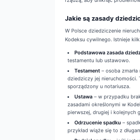
rządzą, aby uniknąć problemów
Jakie są zasady dziedzi
W Polsce dziedziczenie nieruc
Kodeksu cywilnego. Istnieje ki
Podstawowa zasada dziedz
testamentu lub ustawowo.
Testament
– osoba zmarła 
dziedziczy jej nieruchomości.
sporządzony u notariusza.
Ustawa
– w przypadku brak
zasadami określonymi w Kodek
pierwszej, drugiej i kolejnych 
Odrzucenie spadku
– spadk
przykład wiąże się to z długa