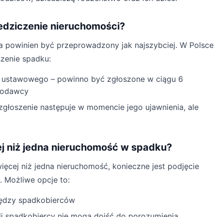
iedziczenie nieruchomości?
ia powinien być przeprowadzony jak najszybciej. W Polsce
szenie spadku:
 ustawowego – powinno być zgłoszone w ciągu 6
kodawcy
głoszenie następuje w momencie jego ujawnienia, ale
cej niż jedna nieruchomość w spadku?
ięcej niż jedna nieruchomość, konieczne jest podjęcie
. Możliwe opcje to:
między spadkobierców
eśli spadkobiercy nie mogą dojść do porozumienia