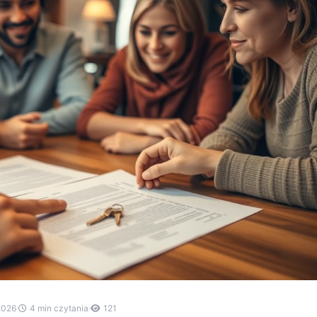
2026
·
4 min czytania
·
121