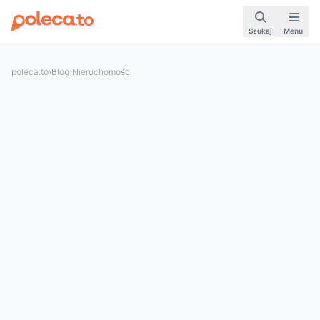
Szukaj
Menu
poleca.to
›
Blog
›
Nieruchomości