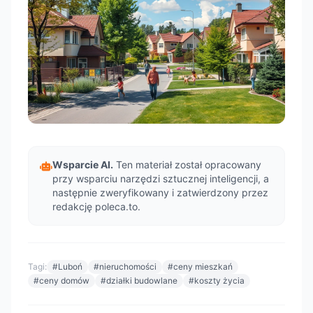
Wsparcie AI.
Ten materiał został opracowany
przy wsparciu narzędzi sztucznej inteligencji, a
następnie zweryfikowany i zatwierdzony przez
redakcję poleca.to.
Tagi:
#Luboń
#nieruchomości
#ceny mieszkań
#ceny domów
#działki budowlane
#koszty życia