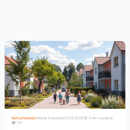
Nieruchomości
·
Marta Kowalska
·
01.06.2026
·
3 min czytania
·
121