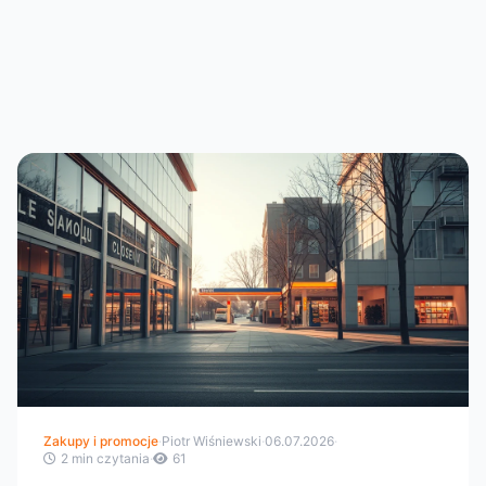
Zakupy i promocje
·
Piotr Wiśniewski
·
06.07.2026
·
2 min czytania
·
61