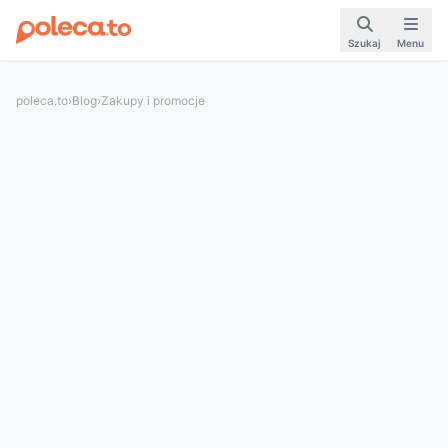
Szukaj
Menu
poleca.to
›
Blog
›
Zakupy i promocje