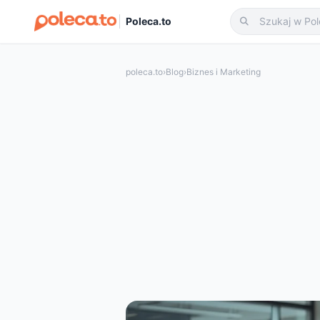
Poleca.to
poleca.to
›
Blog
›
Biznes i Marketing