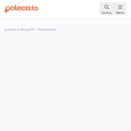
Szukaj
Menu
poleca.to
›
Blog
›
DIY i Rękodzieło