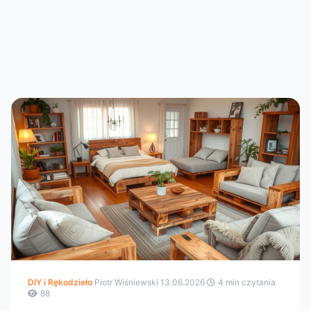
DIY i Rękodzieło
·
Piotr Wiśniewski
·
13.06.2026
·
4 min czytania
·
88