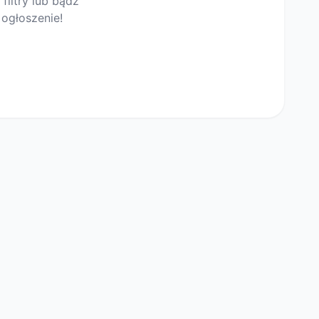
filtry lub bądź
ogłoszenie!