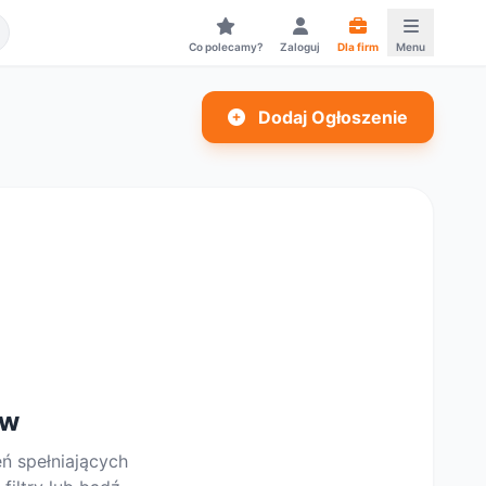
Co polecamy?
Zaloguj
Dla firm
Menu
Dodaj Ogłoszenie
ów
eń spełniających