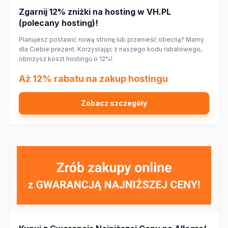
Zgarnij 12% zniżki na hosting w VH.PL
(polecany hosting)!
Planujesz postawić nową stronę lub przenieść obecną? Mamy
dla Ciebie prezent. Korzystając z naszego kodu rabatowego,
obniżysz koszt hostingu o 12%!
Aż 12% rabatu na zakup hostingu
Zobacz szczegóły