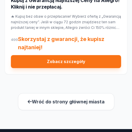
Kupuj z Gwarancją Najniższej Ceny na Allegro!
Kliknij i nie przepłacaj.
🔥 Kupuj bez obaw o przepłacanie! Wybierz ofertę z „Gwarancją
najniższej ceny”. Jeśli w ciągu 72 godzin znajdziesz ten sam
produkt taniej w innym sklepie, Allegro zwróci Ci 150% różnicy
w cenie w formie kuponu. Sprawdź!
Skorzystaj z gwarancji, że kupisz
499
najtaniej!
Zobacz szczegóły
Wróć do strony głównej miasta