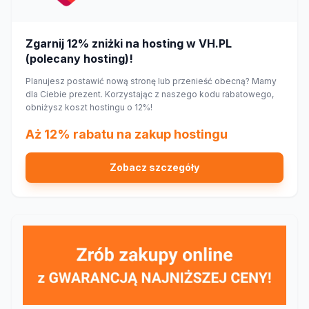
Zgarnij 12% zniżki na hosting w VH.PL
(polecany hosting)!
Planujesz postawić nową stronę lub przenieść obecną? Mamy
dla Ciebie prezent. Korzystając z naszego kodu rabatowego,
obniżysz koszt hostingu o 12%!
Aż 12% rabatu na zakup hostingu
Zobacz szczegóły