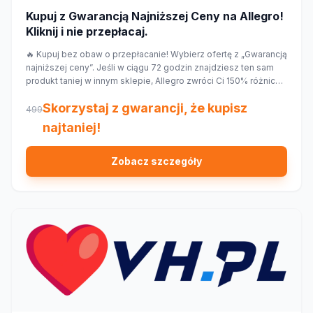
Kupuj z Gwarancją Najniższej Ceny na Allegro!
Kliknij i nie przepłacaj.
🔥 Kupuj bez obaw o przepłacanie! Wybierz ofertę z „Gwarancją
najniższej ceny”. Jeśli w ciągu 72 godzin znajdziesz ten sam
produkt taniej w innym sklepie, Allegro zwróci Ci 150% różnicy
w cenie w formie kuponu. Sprawdź!
Skorzystaj z gwarancji, że kupisz
499
najtaniej!
Zobacz szczegóły