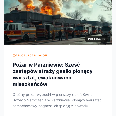
POLECA.TO
25.03.2026 10:05
Pożar w Parzniewie: Sześć
zastępów straży gasiło płonący
warsztat, ewakuowano
mieszkańców
Groźny pożar wybuchł w pierwszy dzień Świąt
Bożego Narodzenia w Parzniewie. Płonący warsztat
samochodowy zagrażał eksplozją z powodu
obecności butl...