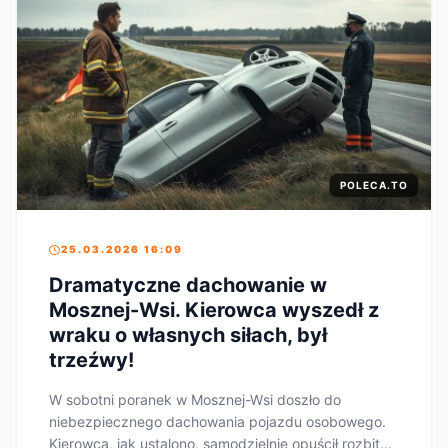
POLECA.TO
25.03.2026 16:09
Dramatyczne dachowanie w
Mosznej-Wsi. Kierowca wyszedł z
wraku o własnych siłach, był
trzeźwy!
W sobotni poranek w Mosznej-Wsi doszło do
niebezpiecznego dachowania pojazdu osobowego.
Kierowca, jak ustalono, samodzielnie opuścił rozbite