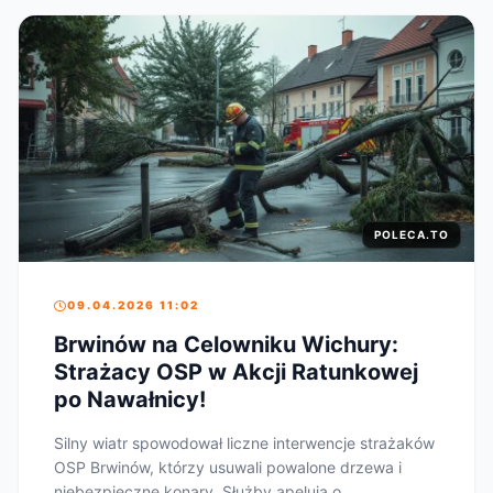
POLECA.TO
09.04.2026 11:02
Brwinów na Celowniku Wichury:
Strażacy OSP w Akcji Ratunkowej
po Nawałnicy!
Silny wiatr spowodował liczne interwencje strażaków
OSP Brwinów, którzy usuwali powalone drzewa i
niebezpieczne konary. Służby apelują o