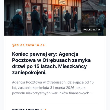
POLECA.TO
25.03.2026 10:04
Koniec pewnej ery: Agencja
Pocztowa w Otrębusach zamyka
drzwi po 15 latach. Mieszkańcy
zaniepokojeni.
Agencja Pocztowa w Otrębusach, działająca od 15
lat, zostanie zamknięta 31 marca 2026 roku z
powodu niekorzystnych warunków finansowych.
Decyzja wy...