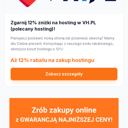
Zgarnij 12% zniżki na hosting w VH.PL
(polecany hosting)!
Planujesz postawić nową stronę lub przenieść obecną? Mamy
dla Ciebie prezent. Korzystając z naszego kodu rabatowego,
obniżysz koszt hostingu o 12%!
Aż 12% rabatu na zakup hostingu
Zobacz szczegóły