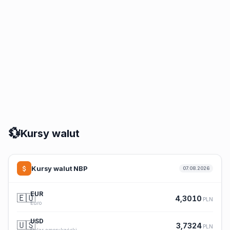
💱
Kursy walut
Kursy walut NBP
07.08.2026
EUR
🇪🇺
4,3010
PLN
Euro
USD
🇺🇸
3,7324
PLN