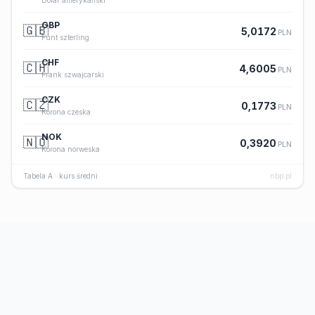
Dolar amerykański
GBP
🇬🇧
5,0172
PLN
Funt szterling
CHF
🇨🇭
4,6005
PLN
Frank szwajcarski
CZK
🇨🇿
0,1773
PLN
Korona czeska
NOK
🇳🇴
0,3920
PLN
Korona norweska
Tabela A · kurs średni
nbp.pl