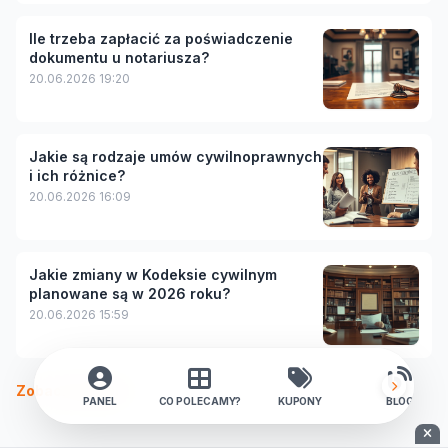
Ile trzeba zapłacić za poświadczenie
dokumentu u notariusza?
20.06.2026 19:20
Jakie są rodzaje umów cywilnoprawnych
i ich różnice?
20.06.2026 16:09
Jakie zmiany w Kodeksie cywilnym
planowane są w 2026 roku?
20.06.2026 15:59
Zobacz więcej
PANEL
CO POLECAMY?
KUPONY
BLOG