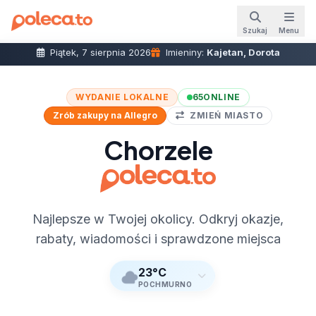
Szukaj
Menu
Piątek, 7 sierpnia 2026
Imieniny:
Kajetan, Dorota
WYDANIE LOKALNE
65
ONLINE
Zrób zakupy na Allegro
ZMIEŃ MIASTO
Chorzele
Najlepsze w Twojej okolicy. Odkryj okazje,
rabaty, wiadomości i sprawdzone miejsca
23°C
POCHMURNO