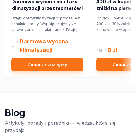
Darmowa wycena montażu
400 zł w kupona
klimatyzacji przez monterów!
zniżki na pierws
zamówienie w ap
Dzięki ofertyklimatyzacji.pl proces jest
Odblokuj pakiet kupo
banalnie prosty. Współpracujemy ze
400 zł + 30% zniżki n
sprawdzonymi instalatorami z Twojej
zamówienie w aplikac
najbliższej okolicy, którzy przygotują dla
Darmowa wycena
Ciebie wycenę dopasowaną do
200
Twojego domu lub mieszkania.
zł
klimatyzacji
0 zł
400 zł
Zobacz szczegóły
Zobacz sz
Blog
Artykuły, porady i poradniki — wiedza, która się
przydaje