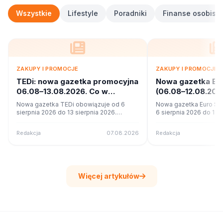
Wszystkie
Lifestyle
Poradniki
Finanse osobiste
ZAKUPY I PROMOCJE
ZAKUPY I PROMOCJE
TEDi: nowa gazetka promocyjna
Nowa gazetka Eu
06.08–13.08.2026. Co w
(06.08–12.08.20
ofercie?
promocje
Nowa gazetka TEDi obowiązuje od 6
Nowa gazetka Euro Sk
sierpnia 2026 do 13 sierpnia 2026.
6 sierpnia 2026 do 12 s
Sprawdź 17 stron promocji i okazji w
Sprawdź 11 stron promoc
czytniku online na poleca.to.
czytniku online na pole
Redakcja
07.08.2026
Redakcja
Więcej artykułów