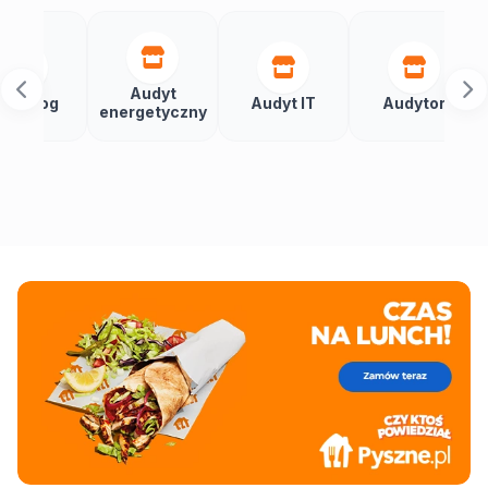
Audyt
Autom
Audyt IT
Audytor
energetyczny
budy