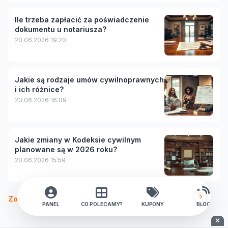
Ile trzeba zapłacić za poświadczenie
dokumentu u notariusza?
20.06.2026 19:20
Jakie są rodzaje umów cywilnoprawnych
i ich różnice?
20.06.2026 16:09
Jakie zmiany w Kodeksie cywilnym
planowane są w 2026 roku?
20.06.2026 15:59
Zobacz więcej
PANEL
CO POLECAMY?
KUPONY
BLOG