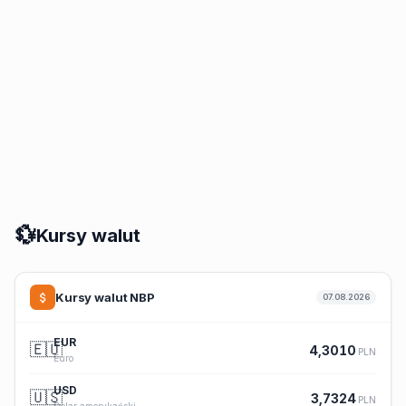
💱
Kursy walut
Kursy walut NBP
07.08.2026
EUR
🇪🇺
4,3010
PLN
Euro
USD
🇺🇸
3,7324
PLN