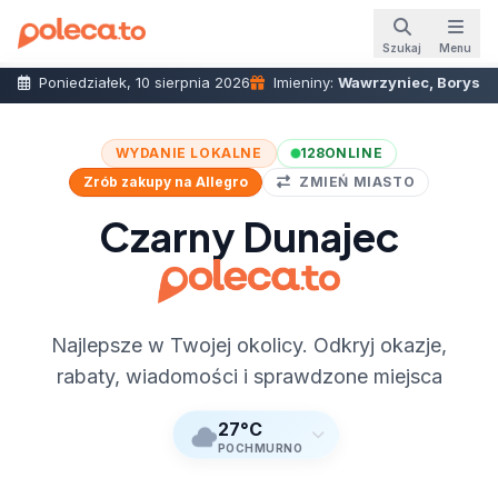
Szukaj
Menu
Poniedziałek, 10 sierpnia 2026
Imieniny:
Wawrzyniec, Borys
WYDANIE LOKALNE
128
ONLINE
Zrób zakupy na Allegro
ZMIEŃ MIASTO
Czarny Dunajec
Najlepsze w Twojej okolicy. Odkryj okazje,
rabaty, wiadomości i sprawdzone miejsca
27°C
POCHMURNO