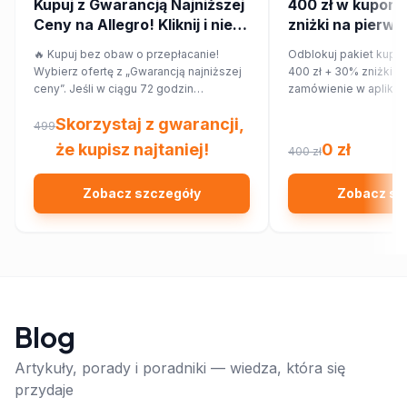
Kupuj z Gwarancją Najniższej
400 zł w kupona
Ceny na Allegro! Kliknij i nie
zniżki na pierws
przepłacaj.
zamówienie w ap
🔥 Kupuj bez obaw o przepłacanie!
Odblokuj pakiet kupo
Wybierz ofertę z „Gwarancją najniższej
400 zł + 30% zniżki n
ceny”. Jeśli w ciągu 72 godzin
zamówienie w aplikac
znajdziesz ten sam produkt taniej w
Skorzystaj z gwarancji,
innym sklepie, Allegro zwróci Ci 150%
499
różnicy w cenie w formie kuponu.
że kupisz najtaniej!
0 zł
400 zł
Sprawdź!
Zobacz szczegóły
Zobacz sz
Blog
Artykuły, porady i poradniki — wiedza, która się
przydaje