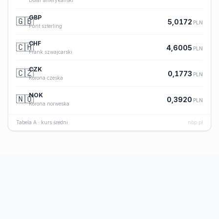
Dolar amerykański
GBP
🇬🇧
5,0172
PLN
Funt szterling
CHF
🇨🇭
4,6005
PLN
Frank szwajcarski
CZK
🇨🇿
0,1773
PLN
Korona czeska
NOK
🇳🇴
0,3920
PLN
Korona norweska
Tabela A · kurs średni
nbp.pl