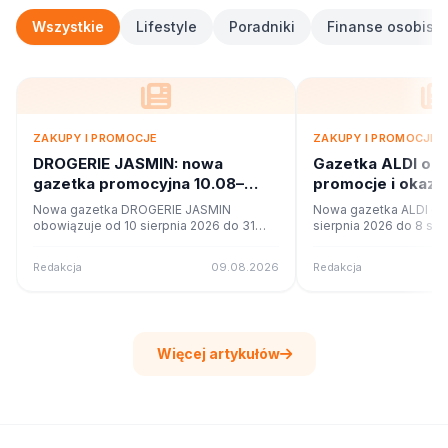
Wszystkie
Lifestyle
Poradniki
Finanse osobiste
ZAKUPY I PROMOCJE
ZAKUPY I PROMOCJE
DROGERIE JASMIN: nowa
Gazetka ALDI od
gazetka promocyjna 10.08–
promocje i okazj
31.08.2026. Co w ofercie?
Nowa gazetka DROGERIE JASMIN
Nowa gazetka ALDI ob
obowiązuje od 10 sierpnia 2026 do 31
sierpnia 2026 do 8 sie
sierpnia 2026. Sprawdź 8 stron promocji i
Sprawdź 4 stron promoc
okazji w czytniku online na poleca.to.
czytniku online na pole
Redakcja
09.08.2026
Redakcja
Więcej artykułów