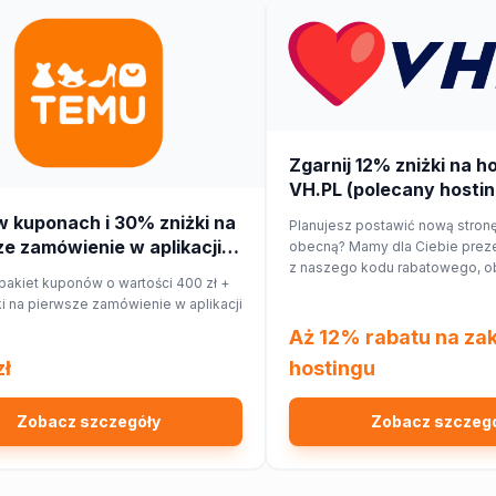
Zgarnij 12% zniżki na h
VH.PL (polecany hostin
w kuponach i 30% zniżki na
Planujesz postawić nową stronę
e zamówienie w aplikacji
obecną? Mamy dla Ciebie preze
z naszego kodu rabatowego, o
pakiet kuponów o wartości 400 zł +
hostingu o 12%!
i na pierwsze zamówienie w aplikacji
Aż 12% rabatu na za
zł
hostingu
Zobacz szczegóły
Zobacz szczeg