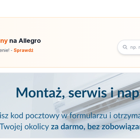
eny
na Allegro
enie! -
Sprawdź