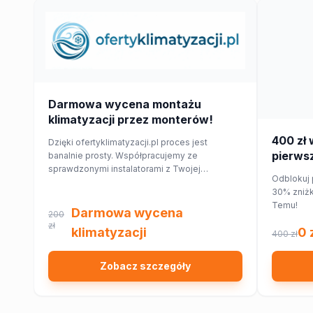
Darmowa wycena montażu
klimatyzacji przez monterów!
400 zł 
Dzięki ofertyklimatyzacji.pl proces jest
pierwsz
banalnie prosty. Współpracujemy ze
sprawdzonymi instalatorami z Twojej
Temu!
Odblokuj 
najbliższej okolicy, którzy przygotują dla
30% zniżk
Ciebie wycenę dopasowaną do Twojego
Temu!
domu lub mieszkania.
Darmowa wycena
200
zł
klimatyzacji
0 
400 zł
Zobacz szczegóły