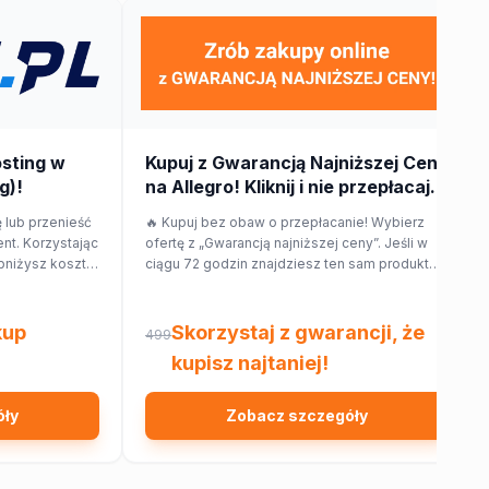
osting w
Kupuj z Gwarancją Najniższej Ceny
g)!
na Allegro! Kliknij i nie przepłacaj.
 lub przenieść
🔥 Kupuj bez obaw o przepłacanie! Wybierz
nt. Korzystając
ofertę z „Gwarancją najniższej ceny”. Jeśli w
bniżysz koszt
ciągu 72 godzin znajdziesz ten sam produkt
taniej w innym sklepie, Allegro zwróci Ci 150%
różnicy w cenie w formie kuponu. Sprawdź!
kup
Skorzystaj z gwarancji, że
499
kupisz najtaniej!
óły
Zobacz szczegóły