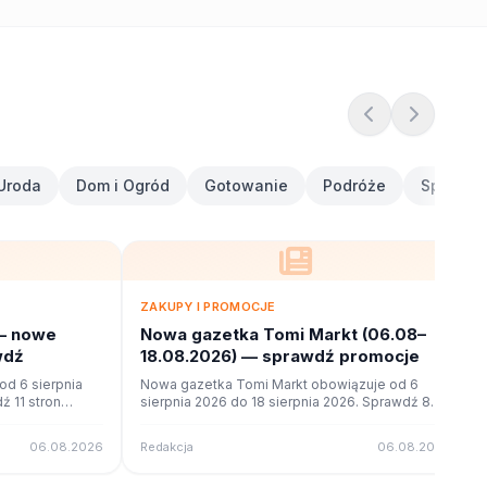
Uroda
Dom i Ogród
Gotowanie
Podróże
Sport i F
ZAKUPY I PROMOCJE
— nowe
Nowa gazetka Tomi Markt (06.08–
wdź
18.08.2026) — sprawdź promocje
d 6 sierpnia
Nowa gazetka Tomi Markt obowiązuje od 6
ź 11 stron
sierpnia 2026 do 18 sierpnia 2026. Sprawdź 8
ne na poleca.to.
stron promocji i okazji w czytniku online na
poleca.to.
06.08.2026
Redakcja
06.08.2026