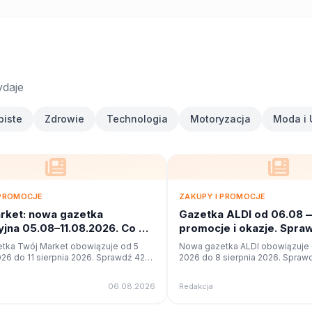
ydaje
biste
Zdrowie
Technologia
Motoryzacja
Moda i 
 PROMOCJE
ZAKUPY I PROMOCJE
rket: nowa gazetka
Gazetka ALDI od 06.08 
jna 05.08–11.08.2026. Co w
promocje i okazje. Spra
?
tka Twój Market obowiązuje od 5
Nowa gazetka ALDI obowiązuje o
026 do 11 sierpnia 2026. Sprawdź 42
2026 do 8 sierpnia 2026. Sprawd
cji i okazji w czytniku online na
promocji i okazji w czytniku onli
06.08.2026
Redakcja