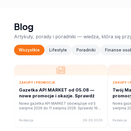
Blog
Artykuły, porady i poradniki — wiedza, która się prz
Wszystkie
Lifestyle
Poradniki
Finanse oso
ZAKUPY I PROMOCJE
ZAKUPY I
Gazetka API MARKET od 05.08 —
Twój Ma
nowe promocje i okazje. Sprawdź
promocy
ofercie
Nowa gazetka API MARKET obowiązuje od 5
Nowa gaze
sierpnia 2026 do 11 sierpnia 2026. Sprawdź 16
sierpnia 2
stron promocji i okazji w czytniku online na
stron promo
poleca.to.
poleca.to.
Redakcja
06.08.2026
Redakcja