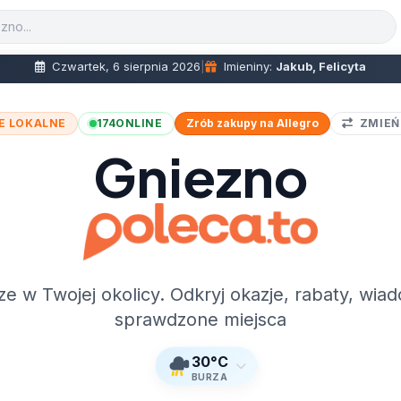
Czwartek, 6 sierpnia 2026
|
Imieniny:
Jakub, Felicyta
E LOKALNE
174
ONLINE
Zrób zakupy na Allegro
ZMIEŃ
Gniezno
ze w Twojej okolicy. Odkryj okazje, rabaty, wiad
sprawdzone miejsca
30°C
BURZA