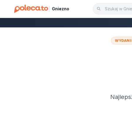
Gniezno
WYDANI
Najleps