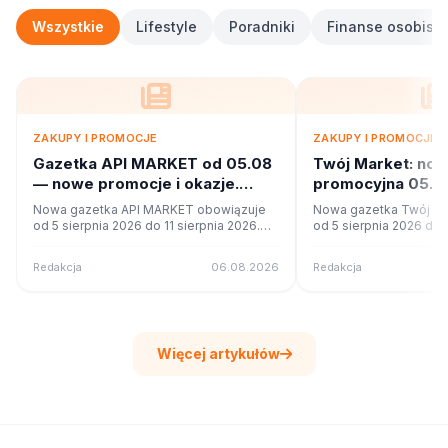
Wszystkie
Lifestyle
Poradniki
Finanse osobiste
ZAKUPY I PROMOCJE
ZAKUPY I PROMOCJE
Gazetka API MARKET od 05.08
Twój Market: no
— nowe promocje i okazje.
promocyjna 05.08
Sprawdź
Co w ofercie?
Nowa gazetka API MARKET obowiązuje
Nowa gazetka Twój Ma
od 5 sierpnia 2026 do 11 sierpnia 2026.
od 5 sierpnia 2026 do 1
Sprawdź 16 stron promocji i okazji w
Sprawdź 42 stron promo
czytniku online na poleca.to.
czytniku online na pole
Redakcja
06.08.2026
Redakcja
Więcej artykułów