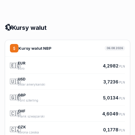
💱
Kursy walut
Kursy walut NBP
06.08.2026
EUR
🇪🇺
4,2982
PLN
Euro
USD
🇺🇸
3,7236
PLN
Dolar amerykański
GBP
🇬🇧
5,0134
PLN
Funt szterling
CHF
🇨🇭
4,6049
PLN
Frank szwajcarski
CZK
🇨🇿
0,1778
PLN
Korona czeska