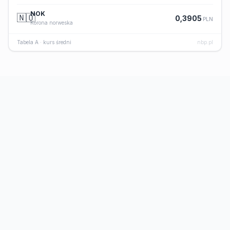
NOK
🇳🇴
0,3905
PLN
Korona norweska
Tabela A · kurs średni
nbp.pl