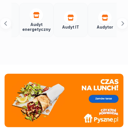
Audyt
Automa
Audyt IT
Audytor
energetyczny
budyn