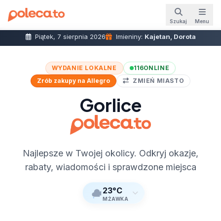
Szukaj
Menu
Piątek, 7 sierpnia 2026
Imieniny:
Kajetan, Dorota
WYDANIE LOKALNE
116
ONLINE
Zrób zakupy na Allegro
ZMIEŃ MIASTO
Gorlice
Najlepsze w Twojej okolicy. Odkryj okazje,
rabaty, wiadomości i sprawdzone miejsca
23°C
MŻAWKA