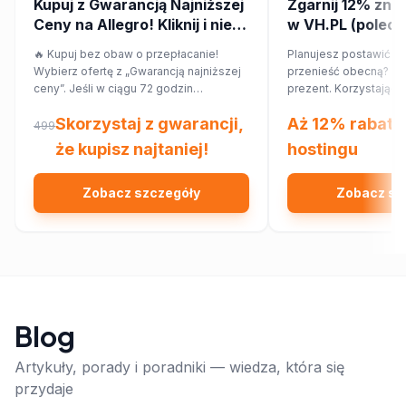
Kupuj z Gwarancją Najniższej
Zgarnij 12% zniż
Ceny na Allegro! Kliknij i nie
w VH.PL (poleca
przepłacaj.
🔥 Kupuj bez obaw o przepłacanie!
Planujesz postawić no
Wybierz ofertę z „Gwarancją najniższej
przenieść obecną? Ma
ceny”. Jeśli w ciągu 72 godzin
prezent. Korzystając
znajdziesz ten sam produkt taniej w
rabatowego, obniżysz
Skorzystaj z gwarancji,
Aż 12% rabatu
innym sklepie, Allegro zwróci Ci 150%
12%!
499
różnicy w cenie w formie kuponu.
że kupisz najtaniej!
hostingu
Sprawdź!
Zobacz szczegóły
Zobacz sz
Blog
Artykuły, porady i poradniki — wiedza, która się
przydaje