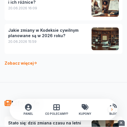
i ich różnice?
20.06.2026 16:09
Jakie zmiany w Kodeksie cywilnym
planowane są w 2026 roku?
20.06.2026 15:59
Zobacz więcej
Lifestyle
PANEL
CO POLECAMY?
KUPONY
BLOG
Stało się: dziś zmiana czasu na letni