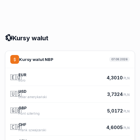
💱
Kursy walut
Kursy walut NBP
07.08.2026
EUR
🇪🇺
4,3010
PLN
Euro
USD
🇺🇸
3,7324
PLN
Dolar amerykański
GBP
🇬🇧
5,0172
PLN
Funt szterling
CHF
🇨🇭
4,6005
PLN
Frank szwajcarski