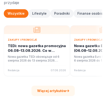
przydaje
Wszystkie
Lifestyle
Poradniki
Finanse osobiste
ZAKUPY I PROMOCJE
ZAKUPY I PROMOCJE
TEDi: nowa gazetka promocyjna
Nowa gazetka Eu
06.08–13.08.2026. Co w
(06.08–12.08.20
ofercie?
promocje
Nowa gazetka TEDi obowiązuje od 6
Nowa gazetka Euro Sk
sierpnia 2026 do 13 sierpnia 2026.
6 sierpnia 2026 do 12 s
Sprawdź 17 stron promocji i okazji w
Sprawdź 11 stron promoc
czytniku online na poleca.to.
czytniku online na pole
Redakcja
07.08.2026
Redakcja
Więcej artykułów