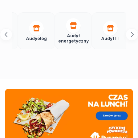
Audyt
Audyolog
Audyt IT
Audy
energetyczny