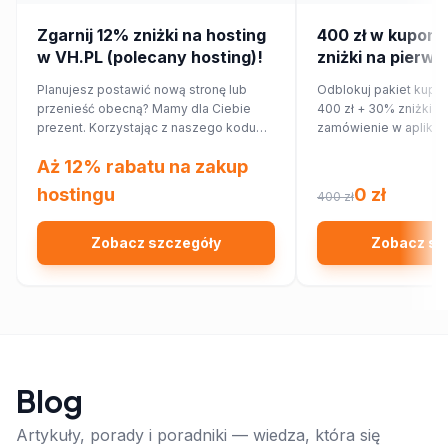
Zgarnij 12% zniżki na hosting
400 zł w kupona
w VH.PL (polecany hosting)!
zniżki na pierws
zamówienie w ap
Planujesz postawić nową stronę lub
Odblokuj pakiet kupo
przenieść obecną? Mamy dla Ciebie
400 zł + 30% zniżki n
prezent. Korzystając z naszego kodu
zamówienie w aplikac
rabatowego, obniżysz koszt hostingu o
Aż 12% rabatu na zakup
12%!
hostingu
0 zł
400 zł
Zobacz szczegóły
Zobacz sz
Blog
Artykuły, porady i poradniki — wiedza, która się