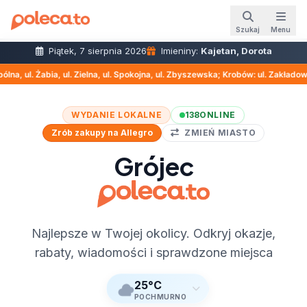
Szukaj
Menu
Piątek, 7 sierpnia 2026
Imieniny:
Kajetan, Dorota
na, ul. Spokojna, ul. Zbyszewska; Krobów: ul. Zakładowa, ul. Fiołkowa (11.08 
WYDANIE LOKALNE
138
ONLINE
Zrób zakupy na Allegro
ZMIEŃ MIASTO
Grójec
Najlepsze w Twojej okolicy. Odkryj okazje,
rabaty, wiadomości i sprawdzone miejsca
25°C
POCHMURNO