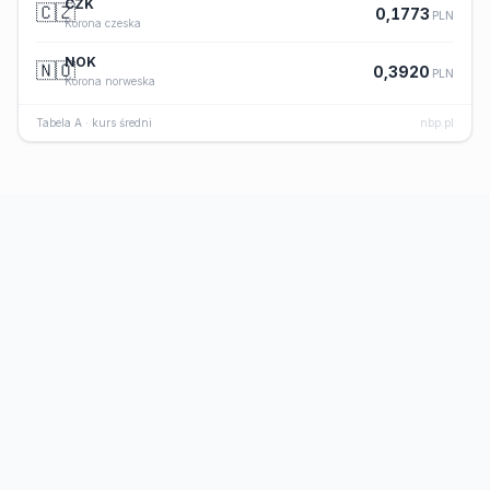
CZK
🇨🇿
0,1773
PLN
Korona czeska
NOK
🇳🇴
0,3920
PLN
Korona norweska
Tabela A · kurs średni
nbp.pl