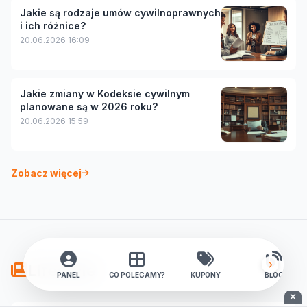
Jakie są rodzaje umów cywilnoprawnych
i ich różnice?
20.06.2026 16:09
Jakie zmiany w Kodeksie cywilnym
planowane są w 2026 roku?
20.06.2026 15:59
Zobacz więcej
Lifestyle
PANEL
CO POLECAMY?
KUPONY
BLOG