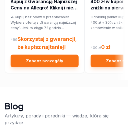
Kupuj z Gwarancją Najniższej
400 zł w kupona
Ceny na Allegro! Kliknij i nie
zniżki na pierws
przepłacaj.
zamówienie w ap
🔥 Kupuj bez obaw o przepłacanie!
Odblokuj pakiet kupo
Wybierz ofertę z „Gwarancją najniższej
400 zł + 30% zniżki n
ceny”. Jeśli w ciągu 72 godzin
zamówienie w aplikac
znajdziesz ten sam produkt taniej w
Skorzystaj z gwarancji,
innym sklepie, Allegro zwróci Ci 150%
499
różnicy w cenie w formie kuponu.
że kupisz najtaniej!
0 zł
400 zł
Sprawdź!
Zobacz szczegóły
Zobacz sz
Blog
Artykuły, porady i poradniki — wiedza, która się
przydaje