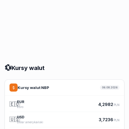
💱
Kursy walut
Kursy walut NBP
06.08.2026
EUR
🇪🇺
4,2982
PLN
Euro
USD
🇺🇸
3,7236
PLN
Dolar amerykański