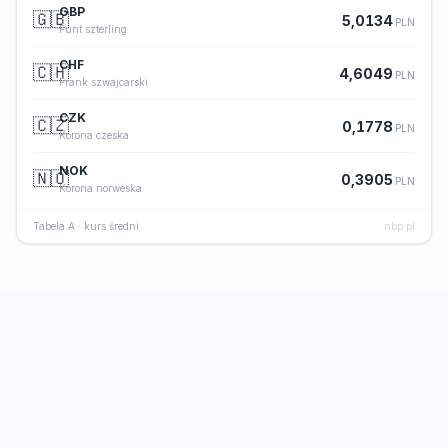
GBP
🇬🇧
5,0134
PLN
Funt szterling
CHF
🇨🇭
4,6049
PLN
Frank szwajcarski
CZK
🇨🇿
0,1778
PLN
Korona czeska
NOK
🇳🇴
0,3905
PLN
Korona norweska
Tabela A · kurs średni
nbp.pl