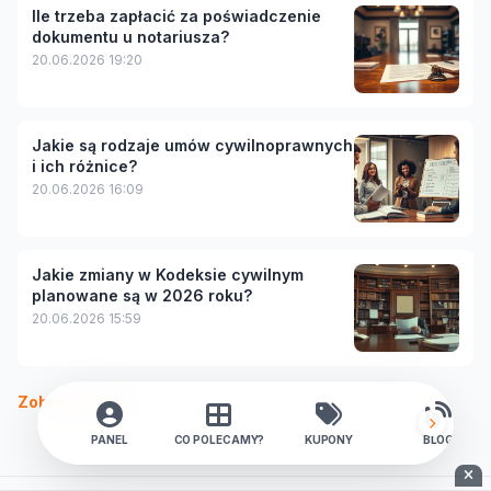
Ile trzeba zapłacić za poświadczenie
dokumentu u notariusza?
20.06.2026 19:20
Jakie są rodzaje umów cywilnoprawnych
i ich różnice?
20.06.2026 16:09
Jakie zmiany w Kodeksie cywilnym
planowane są w 2026 roku?
20.06.2026 15:59
Zobacz więcej
PANEL
CO POLECAMY?
KUPONY
BLOG