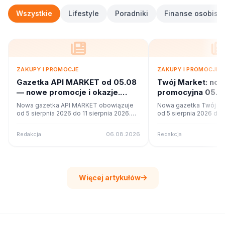
Wszystkie
Lifestyle
Poradniki
Finanse osobiste
ZAKUPY I PROMOCJE
ZAKUPY I PROMOCJE
Gazetka API MARKET od 05.08
Twój Market: no
— nowe promocje i okazje.
promocyjna 05.08
Sprawdź
Co w ofercie?
Nowa gazetka API MARKET obowiązuje
Nowa gazetka Twój Ma
od 5 sierpnia 2026 do 11 sierpnia 2026.
od 5 sierpnia 2026 do 1
Sprawdź 16 stron promocji i okazji w
Sprawdź 42 stron promo
czytniku online na poleca.to.
czytniku online na pole
Redakcja
06.08.2026
Redakcja
Więcej artykułów