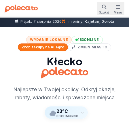
Szukaj
Menu
Piątek, 7 sierpnia 2026
Imieniny:
Kajetan, Dorota
WYDANIE LOKALNE
183
ONLINE
Zrób zakupy na Allegro
ZMIEŃ MIASTO
Kłecko
Najlepsze w Twojej okolicy. Odkryj okazje,
rabaty, wiadomości i sprawdzone miejsca
23°C
POCHMURNO