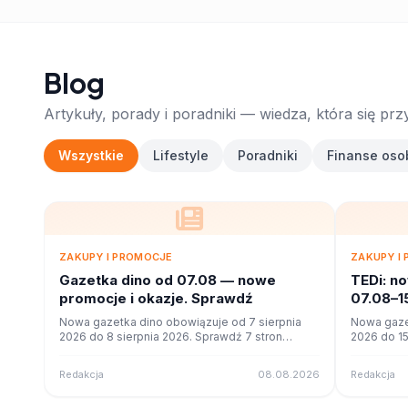
Blog
Artykuły, porady i poradniki — wiedza, która się prz
Wszystkie
Lifestyle
Poradniki
Finanse oso
ZAKUPY I PROMOCJE
ZAKUPY I
Gazetka dino od 07.08 — nowe
TEDi: n
promocje i okazje. Sprawdź
07.08–1
Nowa gazetka dino obowiązuje od 7 sierpnia
Nowa gaze
2026 do 8 sierpnia 2026. Sprawdź 7 stron
2026 do 15
promocji i okazji w czytniku online na poleca.to.
promocji i 
Redakcja
08.08.2026
Redakcja