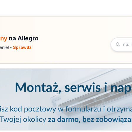
eny
na Allegro
enie! -
Sprawdź