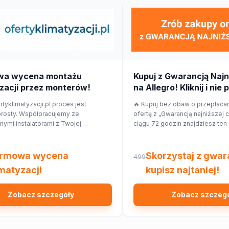
wa wycena montażu
Kupuj z Gwarancją Najn
zacji przez monterów!
na Allegro! Kliknij i nie 
rtyklimatyzacji.pl proces jest
🔥 Kupuj bez obaw o przepłaca
prosty. Współpracujemy ze
ofertę z „Gwarancją najniższej c
ymi instalatorami z Twojej
ciągu 72 godzin znajdziesz ten
j okolicy, którzy przygotują dla
taniej w innym sklepie, Allegro
ycenę dopasowaną do Twojego
różnicy w cenie w formie kupon
mieszkania.
rmowa wycena
Skorzystaj z gwara
499
imatyzacji
kupisz najtaniej!
Zobacz szczegóły
Zobacz szczeg