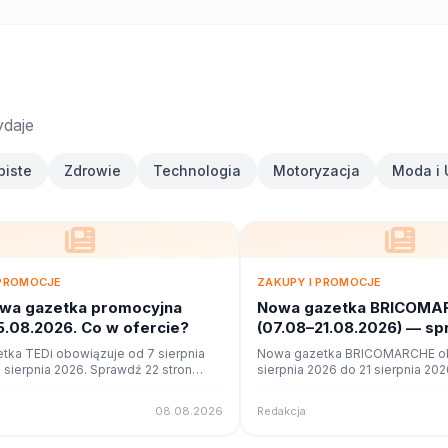
ydaje
biste
Zdrowie
Technologia
Motoryzacja
Moda i 
 PROMOCJE
ZAKUPY I PROMOCJE
owa gazetka promocyjna
Nowa gazetka BRICOMA
5.08.2026. Co w ofercie?
(07.08–21.08.2026) — s
promocje
tka TEDi obowiązuje od 7 sierpnia
Nowa gazetka BRICOMARCHE ob
 sierpnia 2026. Sprawdź 22 stron
sierpnia 2026 do 21 sierpnia 20
okazji w czytniku online na poleca.to.
stron promocji i okazji w czytnik
poleca.to.
08.08.2026
Redakcja