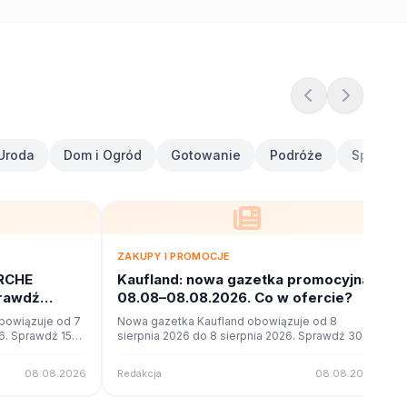
Uroda
Dom i Ogród
Gotowanie
Podróże
Sport i F
ZAKUPY I PROMOCJE
RCHE
Kaufland: nowa gazetka promocyjna
prawdź
08.08–08.08.2026. Co w ofercie?
owiązuje od 7
Nowa gazetka Kaufland obowiązuje od 8
26. Sprawdź 15
sierpnia 2026 do 8 sierpnia 2026. Sprawdź 30
u online na
stron promocji i okazji w czytniku online na
poleca.to.
08.08.2026
Redakcja
08.08.2026