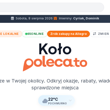
Sobota, 8 sierpnia 2026
|
Imieniny:
Cyriak, Dominik
E LOKALNE
65
ONLINE
Zrób zakupy na Allegro
ZMIEŃ
Koło
ze w Twojej okolicy. Odkryj okazje, rabaty, wiad
sprawdzone miejsca
22°C
POCHMURNO