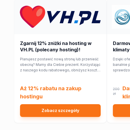
Zgarnij 12% zniżki na hosting w
Darmo
VH.PL (polecany hosting)!
klimaty
Planujesz postawić nową stronę lub przenieść
Dzięki ofe
obecną? Mamy dla Ciebie prezent. Korzystając
banalnie 
z naszego kodu rabatowego, obniżysz koszt
sprawdzon
hostingu o 12%!
najbliższe
Ciebie w
domu lub 
Aż 12% rabatu na zakup
Da
200
zł
hostingu
kl
Zobacz szczegóły