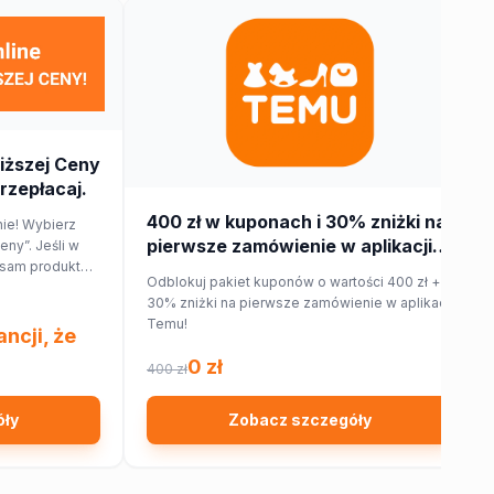
iższej Ceny
przepłacaj.
400 zł w kuponach i 30% zniżki na
nie! Wybierz
pierwsze zamówienie w aplikacji
eny”. Jeśli w
 sam produkt
Temu!
Odblokuj pakiet kuponów o wartości 400 zł +
 zwróci Ci 150%
30% zniżki na pierwsze zamówienie w aplikacji
u. Sprawdź!
Temu!
ncji, że
0 zł
400 zł
óły
Zobacz szczegóły