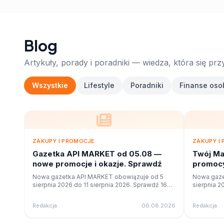
Blog
Artykuły, porady i poradniki — wiedza, która się prz
Wszystkie
Lifestyle
Poradniki
Finanse oso
ZAKUPY I PROMOCJE
ZAKUPY I
Gazetka API MARKET od 05.08 —
Twój Ma
nowe promocje i okazje. Sprawdź
promocy
ofercie
Nowa gazetka API MARKET obowiązuje od 5
Nowa gaze
sierpnia 2026 do 11 sierpnia 2026. Sprawdź 16
sierpnia 2
stron promocji i okazji w czytniku online na
stron promo
poleca.to.
poleca.to.
Redakcja
06.08.2026
Redakcja