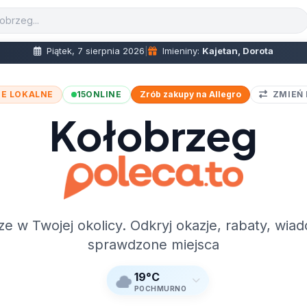
Piątek, 7 sierpnia 2026
|
Imieniny:
Kajetan, Dorota
E LOKALNE
15
ONLINE
Zrób zakupy na Allegro
ZMIEŃ
Kołobrzeg
ze w Twojej okolicy. Odkryj okazje, rabaty, wiad
sprawdzone miejsca
19°C
POCHMURNO