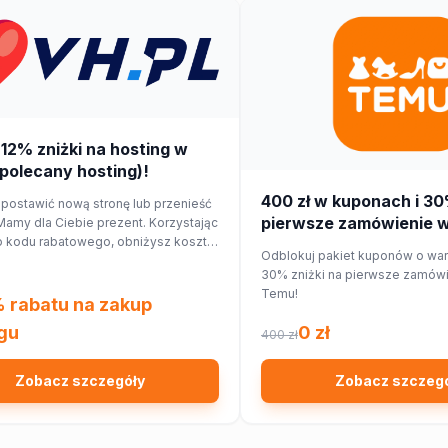
 12% zniżki na hosting w
polecany hosting)!
400 zł w kuponach i 30
 postawić nową stronę lub przenieść
pierwsze zamówienie w 
amy dla Ciebie prezent. Korzystając
 kodu rabatowego, obniżysz koszt
Temu!
Odblokuj pakiet kuponów o wart
o 12%!
30% zniżki na pierwsze zamówie
Temu!
 rabatu na zakup
gu
0 zł
400 zł
Zobacz szczegóły
Zobacz szczeg