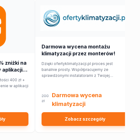
Darmowa wycena montażu
klimatyzacji przez monterów!
% zniżki na
Dzięki ofertyklimatyzacji.pl proces jest
aplikacji
banalnie prosty. Współpracujemy ze
sprawdzonymi instalatorami z Twojej
ości 400 zł +
najbliższej okolicy, którzy przygotują dla
nie w aplikacji
Ciebie wycenę dopasowaną do Twojego
domu lub mieszkania.
Darmowa wycena
200
zł
klimatyzacji
óły
Zobacz szczegóły