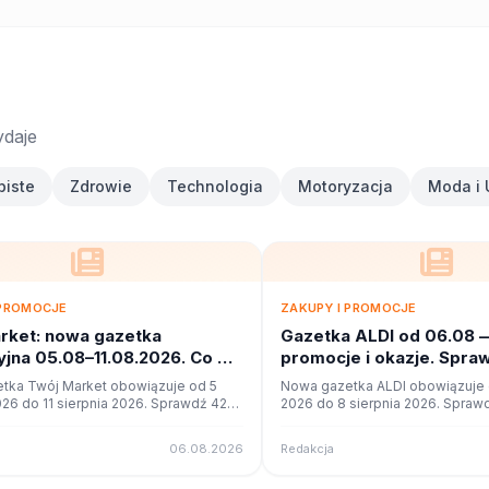
ydaje
biste
Zdrowie
Technologia
Motoryzacja
Moda i 
 PROMOCJE
ZAKUPY I PROMOCJE
rket: nowa gazetka
Gazetka ALDI od 06.08 
jna 05.08–11.08.2026. Co w
promocje i okazje. Spra
?
tka Twój Market obowiązuje od 5
Nowa gazetka ALDI obowiązuje o
026 do 11 sierpnia 2026. Sprawdź 42
2026 do 8 sierpnia 2026. Sprawd
cji i okazji w czytniku online na
promocji i okazji w czytniku onli
06.08.2026
Redakcja