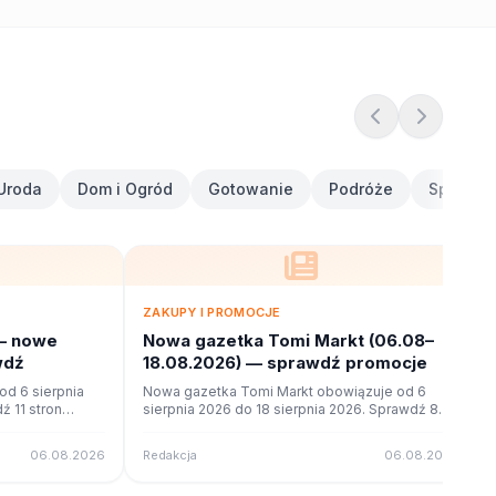
Uroda
Dom i Ogród
Gotowanie
Podróże
Sport i F
ZAKUPY I PROMOCJE
— nowe
Nowa gazetka Tomi Markt (06.08–
wdź
18.08.2026) — sprawdź promocje
d 6 sierpnia
Nowa gazetka Tomi Markt obowiązuje od 6
ź 11 stron
sierpnia 2026 do 18 sierpnia 2026. Sprawdź 8
ne na poleca.to.
stron promocji i okazji w czytniku online na
poleca.to.
06.08.2026
Redakcja
06.08.2026