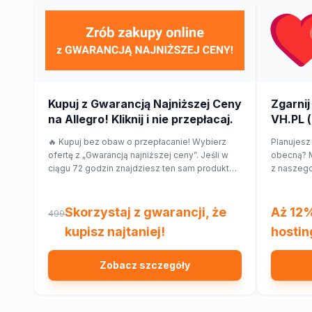
Kupuj z Gwarancją Najniższej Ceny
Zgarnij
na Allegro! Kliknij i nie przepłacaj.
VH.PL (
🔥 Kupuj bez obaw o przepłacanie! Wybierz
Planujesz
ofertę z „Gwarancją najniższej ceny”. Jeśli w
obecną? M
ciągu 72 godzin znajdziesz ten sam produkt
z naszego
taniej w innym sklepie, Allegro zwróci Ci 150%
hostingu 
różnicy w cenie w formie kuponu. Sprawdź!
Skorzystaj z gwarancji, że
Aż 12%
499
kupisz najtaniej!
hostin
Zobacz szczegóły