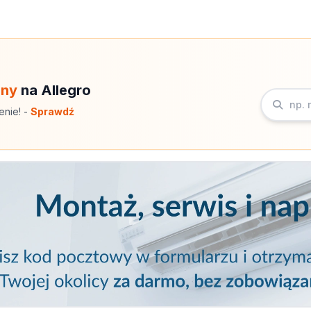
eny
na Allegro
enie! -
Sprawdź