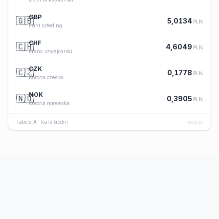
GBP
🇬🇧
5,0134
PLN
Funt szterling
CHF
🇨🇭
4,6049
PLN
Frank szwajcarski
CZK
🇨🇿
0,1778
PLN
Korona czeska
NOK
🇳🇴
0,3905
PLN
Korona norweska
Tabela A · kurs średni
nbp.pl