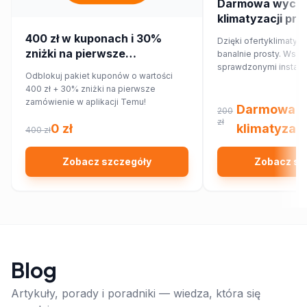
Darmowa wycen
klimatyzacji pr
400 zł w kuponach i 30%
Dzięki ofertyklimatyza
zniżki na pierwsze
banalnie prosty. Wsp
zamówienie w aplikacji Temu!
sprawdzonymi instalat
Odblokuj pakiet kuponów o wartości
najbliższej okolicy, kt
400 zł + 30% zniżki na pierwsze
Ciebie wycenę dopa
zamówienie w aplikacji Temu!
Twojego domu lub mi
Darmowa w
200
zł
0 zł
klimatyzacj
400 zł
Zobacz szczegóły
Zobacz sz
Blog
Artykuły, porady i poradniki — wiedza, która się