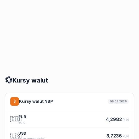
💱
Kursy walut
Kursy walut NBP
06.08.2026
EUR
🇪🇺
4,2982
PLN
Euro
USD
🇺🇸
3,7236
PLN
Dolar amerykański