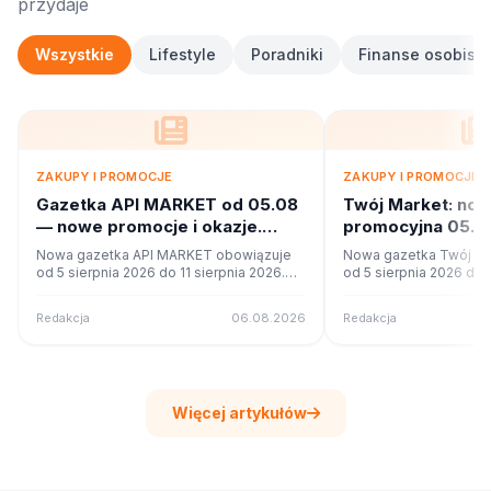
przydaje
Wszystkie
Lifestyle
Poradniki
Finanse osobiste
ZAKUPY I PROMOCJE
ZAKUPY I PROMOCJE
Gazetka API MARKET od 05.08
Twój Market: no
— nowe promocje i okazje.
promocyjna 05.08
Sprawdź
Co w ofercie?
Nowa gazetka API MARKET obowiązuje
Nowa gazetka Twój Ma
od 5 sierpnia 2026 do 11 sierpnia 2026.
od 5 sierpnia 2026 do 1
Sprawdź 16 stron promocji i okazji w
Sprawdź 42 stron promo
czytniku online na poleca.to.
czytniku online na pole
Redakcja
06.08.2026
Redakcja
Więcej artykułów