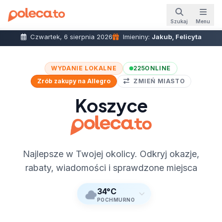
Szukaj
Menu
Czwartek, 6 sierpnia 2026
Imieniny:
Jakub, Felicyta
WYDANIE LOKALNE
225
ONLINE
Zrób zakupy na Allegro
ZMIEŃ MIASTO
Koszyce
Najlepsze w Twojej okolicy. Odkryj okazje,
rabaty, wiadomości i sprawdzone miejsca
34°C
POCHMURNO