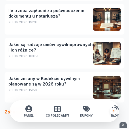
Ile trzeba zapłacić za poświadczenie
dokumentu u notariusza?
20.06.2026 19:20
Jakie są rodzaje umów cywilnoprawnych
i ich różnice?
20.06.2026 16:09
Jakie zmiany w Kodeksie cywilnym
planowane są w 2026 roku?
20.06.2026 15:59
Zobacz więcej
PANEL
CO POLECAMY?
KUPONY
BLOG