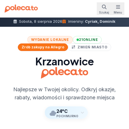
Szukaj
Menu
Sobota, 8 sierpnia 2026
Imieniny:
Cyriak, Dominik
WYDANIE LOKALNE
21
ONLINE
Zrób zakupy na Allegro
ZMIEŃ MIASTO
Krzanowice
Najlepsze w Twojej okolicy. Odkryj okazje,
rabaty, wiadomości i sprawdzone miejsca
24°C
POCHMURNO