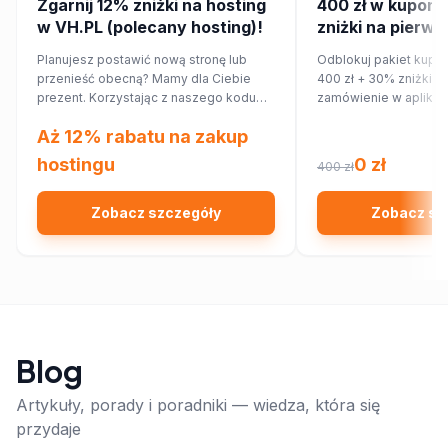
Zgarnij 12% zniżki na hosting
400 zł w kupona
w VH.PL (polecany hosting)!
zniżki na pierws
zamówienie w ap
Planujesz postawić nową stronę lub
Odblokuj pakiet kupo
przenieść obecną? Mamy dla Ciebie
400 zł + 30% zniżki n
prezent. Korzystając z naszego kodu
zamówienie w aplikac
rabatowego, obniżysz koszt hostingu o
Aż 12% rabatu na zakup
12%!
hostingu
0 zł
400 zł
Zobacz szczegóły
Zobacz sz
Blog
Artykuły, porady i poradniki — wiedza, która się
przydaje