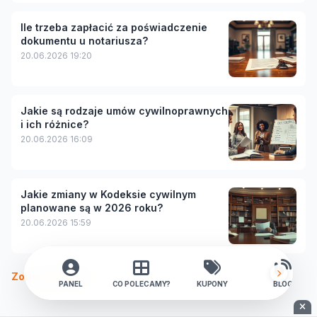
Ile trzeba zapłacić za poświadczenie
dokumentu u notariusza?
20.06.2026 19:20
Jakie są rodzaje umów cywilnoprawnych
i ich różnice?
20.06.2026 16:09
Jakie zmiany w Kodeksie cywilnym
planowane są w 2026 roku?
20.06.2026 15:59
Zobacz więcej
PANEL
CO POLECAMY?
KUPONY
BLOG