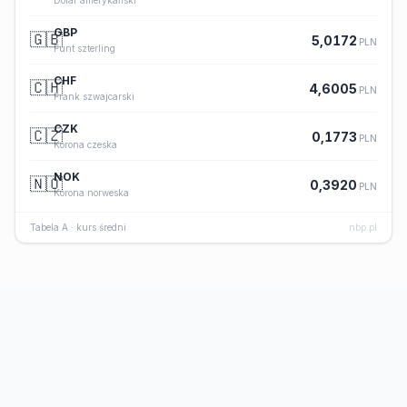
Dolar amerykański
GBP
🇬🇧
5,0172
PLN
Funt szterling
CHF
🇨🇭
4,6005
PLN
Frank szwajcarski
CZK
🇨🇿
0,1773
PLN
Korona czeska
NOK
🇳🇴
0,3920
PLN
Korona norweska
Tabela A · kurs średni
nbp.pl