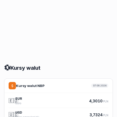
💱
Kursy walut
Kursy walut NBP
07.08.2026
EUR
🇪🇺
4,3010
PLN
Euro
USD
🇺🇸
3,7324
PLN