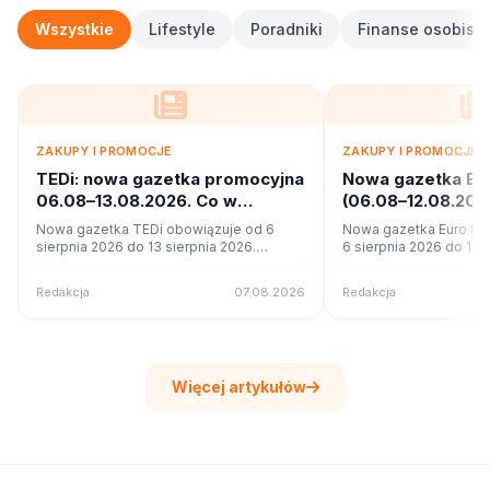
Wszystkie
Lifestyle
Poradniki
Finanse osobiste
ZAKUPY I PROMOCJE
ZAKUPY I PROMOCJE
TEDi: nowa gazetka promocyjna
Nowa gazetka Eu
06.08–13.08.2026. Co w
(06.08–12.08.20
ofercie?
promocje
Nowa gazetka TEDi obowiązuje od 6
Nowa gazetka Euro Sk
sierpnia 2026 do 13 sierpnia 2026.
6 sierpnia 2026 do 12 s
Sprawdź 17 stron promocji i okazji w
Sprawdź 11 stron promoc
czytniku online na poleca.to.
czytniku online na pole
Redakcja
07.08.2026
Redakcja
Więcej artykułów