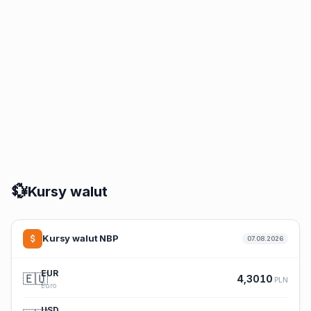
💱
Kursy walut
Kursy walut NBP
07.08.2026
EUR
🇪🇺
4,3010
PLN
Euro
USD