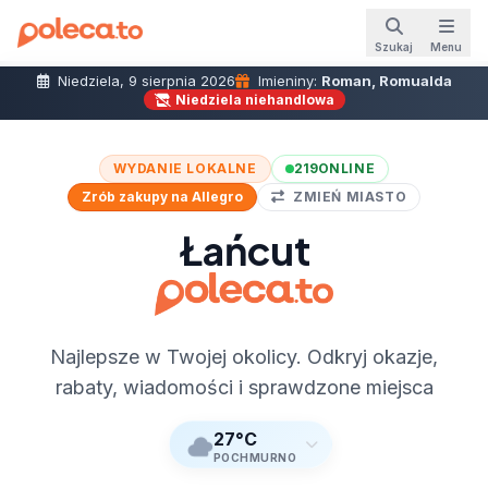
Szukaj
Menu
Niedziela, 9 sierpnia 2026
Imieniny:
Roman, Romualda
Niedziela niehandlowa
WYDANIE LOKALNE
219
ONLINE
Zrób zakupy na Allegro
ZMIEŃ MIASTO
Łańcut
Najlepsze w Twojej okolicy. Odkryj okazje,
rabaty, wiadomości i sprawdzone miejsca
27°C
POCHMURNO