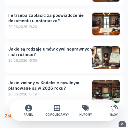
Ile trzeba zapłacić za poświadczenie
dokumentu u notariusza?
20.06.2026 19:20
Jakie są rodzaje umów cywilnoprawnych
i ich różnice?
20.06.2026 16:09
Jakie zmiany w Kodeksie cywilnym
planowane są w 2026 roku?
20.06.2026 15:59
PANEL
CO POLECAMY?
KUPONY
BLOG
Zobacz więcej