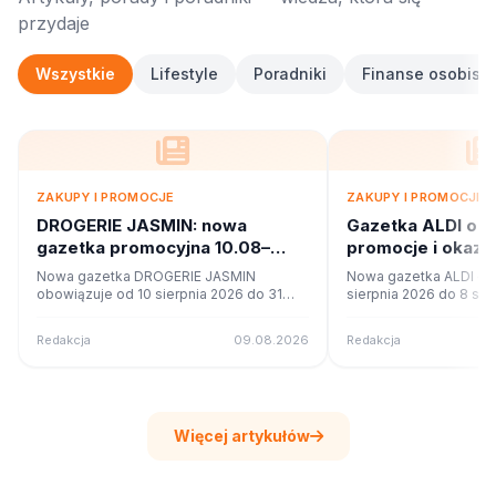
przydaje
Wszystkie
Lifestyle
Poradniki
Finanse osobiste
ZAKUPY I PROMOCJE
ZAKUPY I PROMOCJE
DROGERIE JASMIN: nowa
Gazetka ALDI od
gazetka promocyjna 10.08–
promocje i okazj
31.08.2026. Co w ofercie?
Nowa gazetka DROGERIE JASMIN
Nowa gazetka ALDI ob
obowiązuje od 10 sierpnia 2026 do 31
sierpnia 2026 do 8 sie
sierpnia 2026. Sprawdź 8 stron promocji i
Sprawdź 4 stron promoc
okazji w czytniku online na poleca.to.
czytniku online na pole
Redakcja
09.08.2026
Redakcja
Więcej artykułów