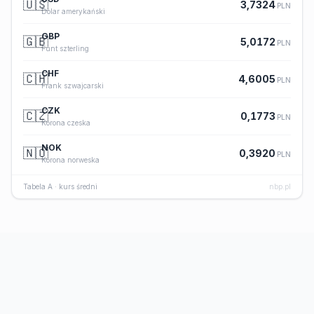
🇺🇸
3,7324
PLN
Dolar amerykański
GBP
🇬🇧
5,0172
PLN
Funt szterling
CHF
🇨🇭
4,6005
PLN
Frank szwajcarski
CZK
🇨🇿
0,1773
PLN
Korona czeska
NOK
🇳🇴
0,3920
PLN
Korona norweska
Tabela A · kurs średni
nbp.pl