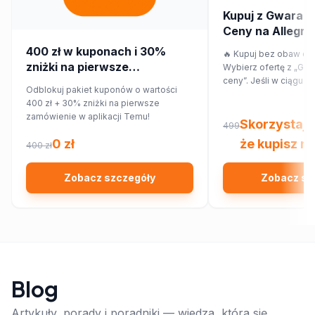
Kupuj z Gwaranc
Ceny na Allegro! 
przepłacaj.
400 zł w kuponach i 30%
🔥 Kupuj bez obaw o p
zniżki na pierwsze
Wybierz ofertę z „Gwa
zamówienie w aplikacji Temu!
ceny”. Jeśli w ciągu 7
Odblokuj pakiet kuponów o wartości
znajdziesz ten sam pr
400 zł + 30% zniżki na pierwsze
innym sklepie, Allegr
zamówienie w aplikacji Temu!
różnicy w cenie w for
Skorzystaj 
499
Sprawdź!
0 zł
że kupisz na
400 zł
Zobacz szczegóły
Zobacz sz
Blog
Artykuły, porady i poradniki — wiedza, która się