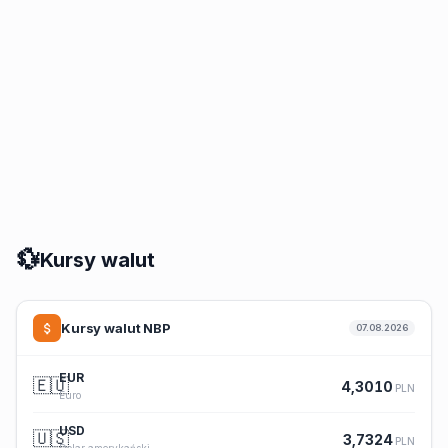
💱
Kursy walut
Kursy walut NBP
07.08.2026
EUR
🇪🇺
4,3010
PLN
Euro
USD
🇺🇸
3,7324
PLN