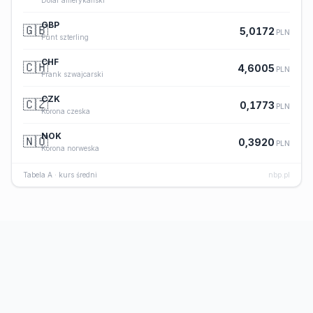
Dolar amerykański
GBP
🇬🇧
5,0172
PLN
Funt szterling
CHF
🇨🇭
4,6005
PLN
Frank szwajcarski
CZK
🇨🇿
0,1773
PLN
Korona czeska
NOK
🇳🇴
0,3920
PLN
Korona norweska
Tabela A · kurs średni
nbp.pl