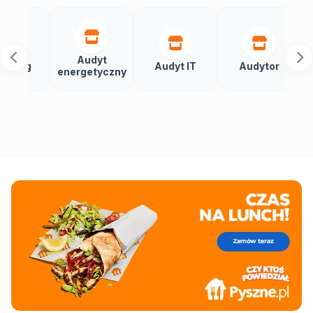
Audyt
Autom
Audyt IT
Audytor
energetyczny
budy