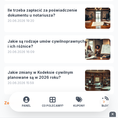
Ile trzeba zapłacić za poświadczenie
dokumentu u notariusza?
20.06.2026 19:20
Jakie są rodzaje umów cywilnoprawnych
i ich różnice?
20.06.2026 16:09
Jakie zmiany w Kodeksie cywilnym
planowane są w 2026 roku?
20.06.2026 15:59
Zobacz więcej
PANEL
CO POLECAMY?
KUPONY
BLOG