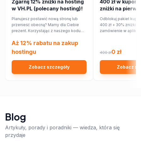
Zgarnij 12% zniżki na hosting
400 zł w kupona
w VH.PL (polecany hosting)!
zniżki na pierws
zamówienie w ap
Planujesz postawić nową stronę lub
Odblokuj pakiet kupo
przenieść obecną? Mamy dla Ciebie
400 zł + 30% zniżki n
prezent. Korzystając z naszego kodu
zamówienie w aplikac
rabatowego, obniżysz koszt hostingu o
Aż 12% rabatu na zakup
12%!
hostingu
0 zł
400 zł
Zobacz szczegóły
Zobacz sz
Blog
Artykuły, porady i poradniki — wiedza, która się
przydaje