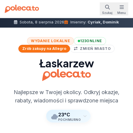
Szukaj
Menu
Sobota, 8 sierpnia 2026
Imieniny:
Cyriak, Dominik
WYDANIE LOKALNE
123
ONLINE
Zrób zakupy na Allegro
ZMIEŃ MIASTO
Łaskarzew
Najlepsze w Twojej okolicy. Odkryj okazje,
rabaty, wiadomości i sprawdzone miejsca
23°C
POCHMURNO