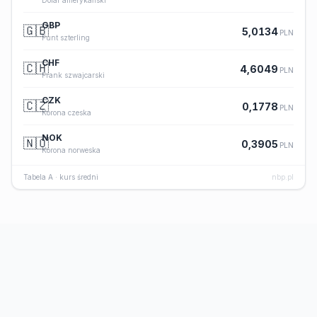
Dolar amerykański
GBP
🇬🇧
5,0134
PLN
Funt szterling
CHF
🇨🇭
4,6049
PLN
Frank szwajcarski
CZK
🇨🇿
0,1778
PLN
Korona czeska
NOK
🇳🇴
0,3905
PLN
Korona norweska
Tabela A · kurs średni
nbp.pl