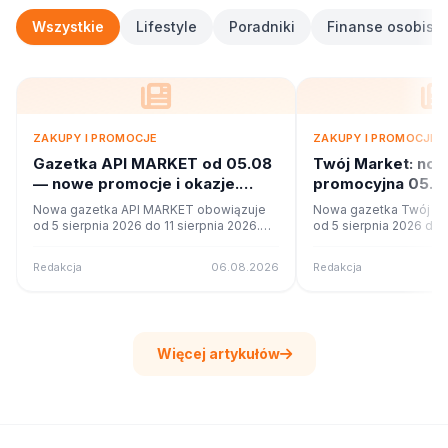
Wszystkie
Lifestyle
Poradniki
Finanse osobiste
ZAKUPY I PROMOCJE
ZAKUPY I PROMOCJE
Gazetka API MARKET od 05.08
Twój Market: no
— nowe promocje i okazje.
promocyjna 05.08
Sprawdź
Co w ofercie?
Nowa gazetka API MARKET obowiązuje
Nowa gazetka Twój Ma
od 5 sierpnia 2026 do 11 sierpnia 2026.
od 5 sierpnia 2026 do 1
Sprawdź 16 stron promocji i okazji w
Sprawdź 42 stron promo
czytniku online na poleca.to.
czytniku online na pole
Redakcja
06.08.2026
Redakcja
Więcej artykułów