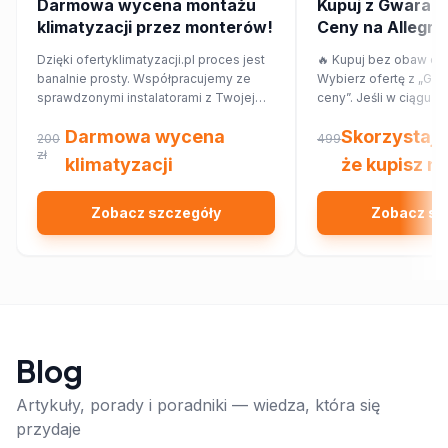
Darmowa wycena montażu
Kupuj z Gwaranc
klimatyzacji przez monterów!
Ceny na Allegro! 
przepłacaj.
Dzięki ofertyklimatyzacji.pl proces jest
🔥 Kupuj bez obaw o p
banalnie prosty. Współpracujemy ze
Wybierz ofertę z „Gwa
sprawdzonymi instalatorami z Twojej
ceny”. Jeśli w ciągu 7
najbliższej okolicy, którzy przygotują dla
znajdziesz ten sam pr
Darmowa wycena
Skorzystaj 
Ciebie wycenę dopasowaną do
innym sklepie, Allegr
200
499
Twojego domu lub mieszkania.
zł
różnicy w cenie w for
klimatyzacji
że kupisz na
Sprawdź!
Zobacz szczegóły
Zobacz sz
Blog
Artykuły, porady i poradniki — wiedza, która się
przydaje