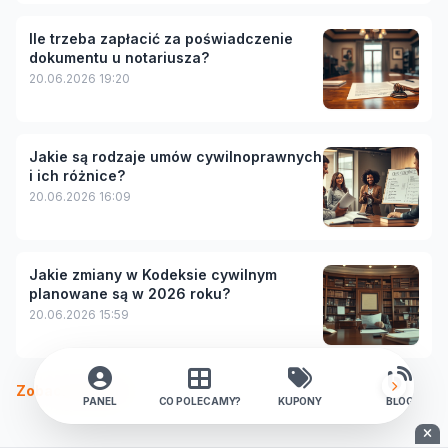
Ile trzeba zapłacić za poświadczenie
dokumentu u notariusza?
20.06.2026 19:20
Jakie są rodzaje umów cywilnoprawnych
i ich różnice?
20.06.2026 16:09
Jakie zmiany w Kodeksie cywilnym
planowane są w 2026 roku?
20.06.2026 15:59
Zobacz więcej
PANEL
CO POLECAMY?
KUPONY
BLOG