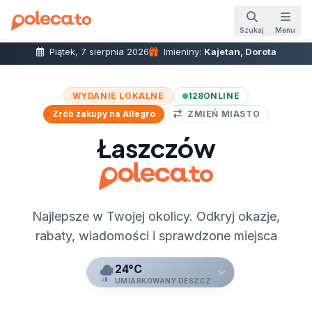
Szukaj
Menu
Piątek, 7 sierpnia 2026
Imieniny:
Kajetan, Dorota
WYDANIE LOKALNE
128
ONLINE
Zrób zakupy na Allegro
ZMIEŃ MIASTO
Łaszczów
Najlepsze w Twojej okolicy. Odkryj okazje,
rabaty, wiadomości i sprawdzone miejsca
24°C
UMIARKOWANY DESZCZ