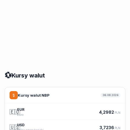
💱
Kursy walut
Kursy walut NBP
06.08.2026
EUR
🇪🇺
4,2982
PLN
Euro
USD
🇺🇸
3,7236
PLN