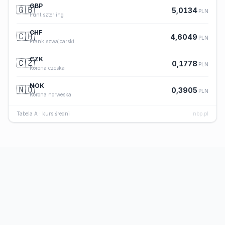
GBP
🇬🇧
5,0134
PLN
Funt szterling
CHF
🇨🇭
4,6049
PLN
Frank szwajcarski
CZK
🇨🇿
0,1778
PLN
Korona czeska
NOK
🇳🇴
0,3905
PLN
Korona norweska
Tabela A · kurs średni
nbp.pl