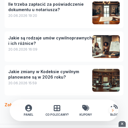
Ile trzeba zapłacić za poświadczenie
dokumentu u notariusza?
20.06.2026 19:20
Jakie są rodzaje umów cywilnoprawnych
i ich różnice?
20.06.2026 16:09
Jakie zmiany w Kodeksie cywilnym
planowane są w 2026 roku?
20.06.2026 15:59
Zobacz więcej
PANEL
CO POLECAMY?
KUPONY
BLOG