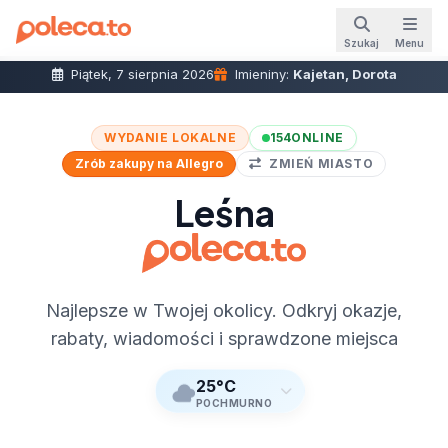
Szukaj
Menu
Piątek, 7 sierpnia 2026
Imieniny:
Kajetan, Dorota
WYDANIE LOKALNE
154
ONLINE
Zrób zakupy na Allegro
ZMIEŃ MIASTO
Leśna
Najlepsze w Twojej okolicy. Odkryj okazje,
rabaty, wiadomości i sprawdzone miejsca
25°C
POCHMURNO