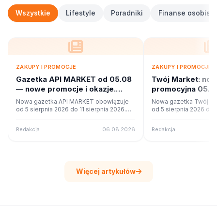
Wszystkie
Lifestyle
Poradniki
Finanse osobiste
ZAKUPY I PROMOCJE
ZAKUPY I PROMOCJE
Gazetka API MARKET od 05.08
Twój Market: no
— nowe promocje i okazje.
promocyjna 05.08
Sprawdź
Co w ofercie?
Nowa gazetka API MARKET obowiązuje
Nowa gazetka Twój Ma
od 5 sierpnia 2026 do 11 sierpnia 2026.
od 5 sierpnia 2026 do 1
Sprawdź 16 stron promocji i okazji w
Sprawdź 42 stron promo
czytniku online na poleca.to.
czytniku online na pole
Redakcja
06.08.2026
Redakcja
Więcej artykułów