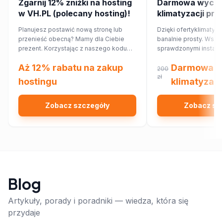
Zgarnij 12% zniżki na hosting
Darmowa wycen
w VH.PL (polecany hosting)!
klimatyzacji pr
Planujesz postawić nową stronę lub
Dzięki ofertyklimatyza
przenieść obecną? Mamy dla Ciebie
banalnie prosty. Wsp
prezent. Korzystając z naszego kodu
sprawdzonymi instalat
rabatowego, obniżysz koszt hostingu o
najbliższej okolicy, kt
Aż 12% rabatu na zakup
Darmowa w
12%!
Ciebie wycenę dopa
200
Twojego domu lub mi
zł
hostingu
klimatyzacj
Zobacz szczegóły
Zobacz sz
Blog
Artykuły, porady i poradniki — wiedza, która się
przydaje