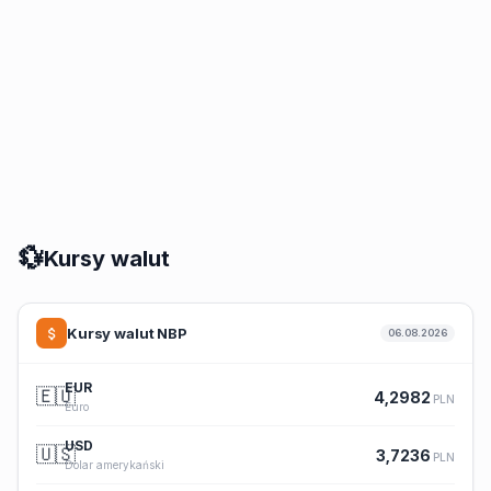
💱
Kursy walut
Kursy walut NBP
06.08.2026
EUR
🇪🇺
4,2982
PLN
Euro
USD
🇺🇸
3,7236
PLN
Dolar amerykański