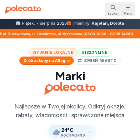
Szukaj
Menu
Piątek, 7 sierpnia 2026
Imieniny:
Kajetan, Dorota
. Graniczna, ul. Wrzosowa (07.08 10:00 – 07.08 14:00)
│
P
WYDANIE LOKALNE
182
ONLINE
Zrób zakupy na Allegro
ZMIEŃ MIASTO
Marki
Najlepsze w Twojej okolicy. Odkryj okazje,
rabaty, wiadomości i sprawdzone miejsca
24°C
POCHMURNO