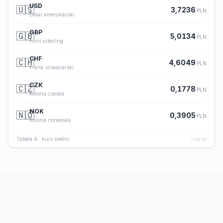
USD
🇺🇸
3,7236
PLN
Dolar amerykański
GBP
🇬🇧
5,0134
PLN
Funt szterling
CHF
🇨🇭
4,6049
PLN
Frank szwajcarski
CZK
🇨🇿
0,1778
PLN
Korona czeska
NOK
🇳🇴
0,3905
PLN
Korona norweska
Tabela A · kurs średni
nbp.pl