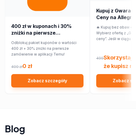
Kupuj z Gwaranc
Ceny na Allegro! 
przepłacaj.
400 zł w kuponach i 30%
🔥 Kupuj bez obaw o p
zniżki na pierwsze
Wybierz ofertę z „Gwa
zamówienie w aplikacji Temu!
ceny”. Jeśli w ciągu 7
Odblokuj pakiet kuponów o wartości
znajdziesz ten sam pr
400 zł + 30% zniżki na pierwsze
innym sklepie, Allegr
zamówienie w aplikacji Temu!
różnicy w cenie w for
Skorzystaj 
499
Sprawdź!
0 zł
że kupisz na
400 zł
Zobacz szczegóły
Zobacz sz
Blog