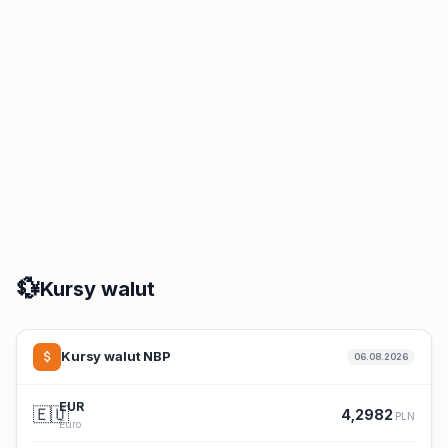
💱
Kursy walut
Kursy walut NBP
06.08.2026
EUR
🇪🇺
4,2982
PLN
Euro