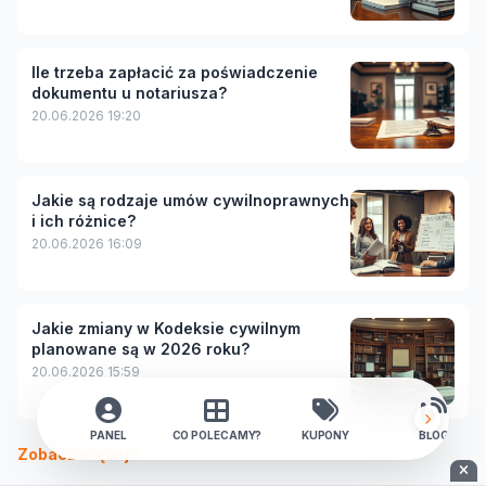
Ile trzeba zapłacić za poświadczenie
dokumentu u notariusza?
20.06.2026 19:20
Jakie są rodzaje umów cywilnoprawnych
i ich różnice?
20.06.2026 16:09
Jakie zmiany w Kodeksie cywilnym
planowane są w 2026 roku?
20.06.2026 15:59
PANEL
CO POLECAMY?
KUPONY
BLOG
Zobacz więcej