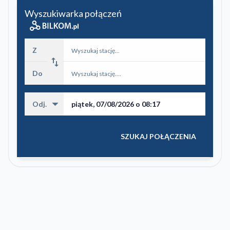
Wyszukiwarka połączeń
Z
swap_vert
Do
arrow_drop_down
Odj.
SZUKAJ POŁĄCZENIA