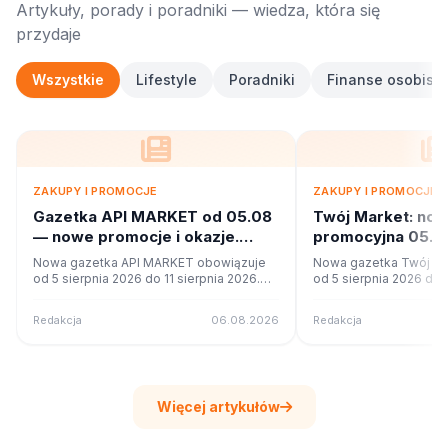
Artykuły, porady i poradniki — wiedza, która się
przydaje
Wszystkie
Lifestyle
Poradniki
Finanse osobiste
ZAKUPY I PROMOCJE
ZAKUPY I PROMOCJE
Gazetka API MARKET od 05.08
Twój Market: no
— nowe promocje i okazje.
promocyjna 05.08
Sprawdź
Co w ofercie?
Nowa gazetka API MARKET obowiązuje
Nowa gazetka Twój Ma
od 5 sierpnia 2026 do 11 sierpnia 2026.
od 5 sierpnia 2026 do 1
Sprawdź 16 stron promocji i okazji w
Sprawdź 42 stron promo
czytniku online na poleca.to.
czytniku online na pole
Redakcja
06.08.2026
Redakcja
Więcej artykułów