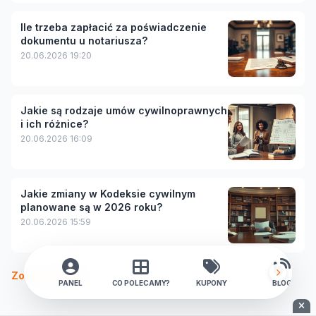
Ile trzeba zapłacić za poświadczenie
dokumentu u notariusza?
20.06.2026 19:20
Jakie są rodzaje umów cywilnoprawnych
i ich różnice?
20.06.2026 16:09
Jakie zmiany w Kodeksie cywilnym
planowane są w 2026 roku?
20.06.2026 15:59
Zobacz więcej
PANEL
CO POLECAMY?
KUPONY
BLOG