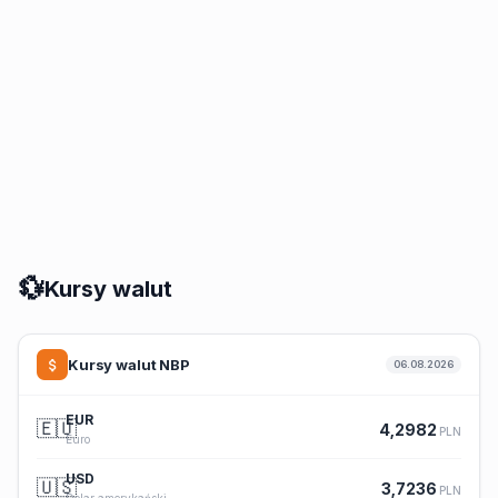
💱
Kursy walut
Kursy walut NBP
06.08.2026
EUR
🇪🇺
4,2982
PLN
Euro
USD
🇺🇸
3,7236
PLN