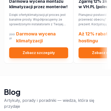
Darmowa wycena montażu
Zgarnij 12% zniż
klimatyzacji przez monterów!
w VH.PL (poleca
Dzięki ofertyklimatyzacji.pl proces jest
Planujesz postawić no
banalnie prosty. Współpracujemy ze
przenieść obecną? Ma
sprawdzonymi instalatorami z Twojej
prezent. Korzystając
najbliższej okolicy, którzy przygotują dla
rabatowego, obniżysz
Darmowa wycena
Aż 12% rabatu
Ciebie wycenę dopasowaną do
12%!
200
Twojego domu lub mieszkania.
zł
klimatyzacji
hostingu
Zobacz szczegóły
Zobacz sz
Blog
Artykuły, porady i poradniki — wiedza, która się
przydaje