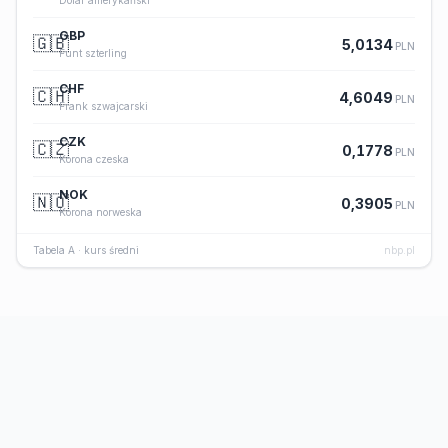
Dolar amerykański
GBP
🇬🇧
5,0134
PLN
Funt szterling
CHF
🇨🇭
4,6049
PLN
Frank szwajcarski
CZK
🇨🇿
0,1778
PLN
Korona czeska
NOK
🇳🇴
0,3905
PLN
Korona norweska
Tabela A · kurs średni
nbp.pl