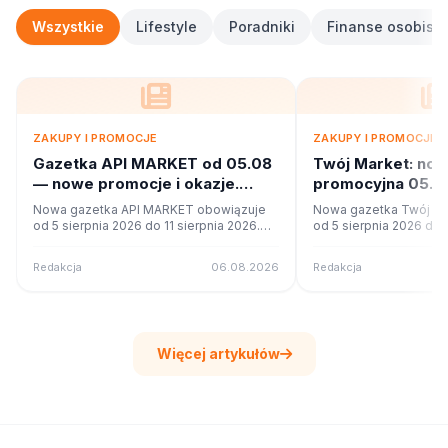
Wszystkie
Lifestyle
Poradniki
Finanse osobiste
ZAKUPY I PROMOCJE
ZAKUPY I PROMOCJE
Gazetka API MARKET od 05.08
Twój Market: no
— nowe promocje i okazje.
promocyjna 05.08
Sprawdź
Co w ofercie?
Nowa gazetka API MARKET obowiązuje
Nowa gazetka Twój Ma
od 5 sierpnia 2026 do 11 sierpnia 2026.
od 5 sierpnia 2026 do 1
Sprawdź 16 stron promocji i okazji w
Sprawdź 42 stron promo
czytniku online na poleca.to.
czytniku online na pole
Redakcja
06.08.2026
Redakcja
Więcej artykułów