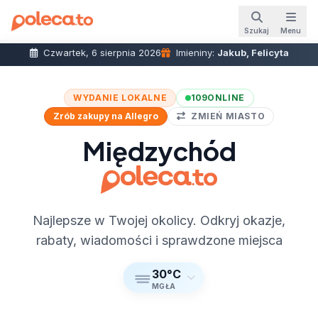
Szukaj
Menu
Czwartek, 6 sierpnia 2026
Imieniny:
Jakub, Felicyta
WYDANIE LOKALNE
109
ONLINE
Zrób zakupy na Allegro
ZMIEŃ MIASTO
Międzychód
Najlepsze w Twojej okolicy. Odkryj okazje,
rabaty, wiadomości i sprawdzone miejsca
30°C
MGŁA