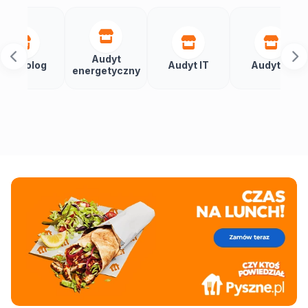
Audyt
Aut
og
Audyt IT
Audytor
energetyczny
bud