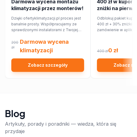
Darmowa wycena montażu
400 zł w kupona
klimatyzacji przez monterów!
zniżki na pierws
zamówienie w ap
Dzięki ofertyklimatyzacji.pl proces jest
Odblokuj pakiet kupo
banalnie prosty. Współpracujemy ze
400 zł + 30% zniżki n
sprawdzonymi instalatorami z Twojej
zamówienie w aplikac
najbliższej okolicy, którzy przygotują dla
Darmowa wycena
Ciebie wycenę dopasowaną do
200
Twojego domu lub mieszkania.
zł
klimatyzacji
0 zł
400 zł
Zobacz szczegóły
Zobacz sz
Blog
Artykuły, porady i poradniki — wiedza, która się
przydaje