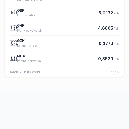
Dolar amerykański
GBP
🇬🇧
5,0172
PLN
Funt szterling
CHF
🇨🇭
4,6005
PLN
Frank szwajcarski
CZK
🇨🇿
0,1773
PLN
Korona czeska
NOK
🇳🇴
0,3920
PLN
Korona norweska
Tabela A · kurs średni
nbp.pl