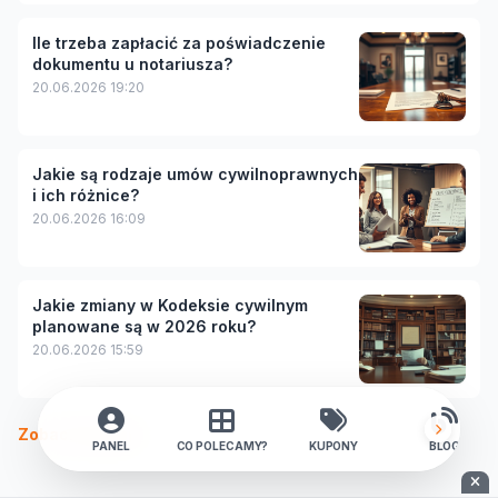
Ile trzeba zapłacić za poświadczenie
dokumentu u notariusza?
20.06.2026 19:20
Jakie są rodzaje umów cywilnoprawnych
i ich różnice?
20.06.2026 16:09
Jakie zmiany w Kodeksie cywilnym
planowane są w 2026 roku?
20.06.2026 15:59
Zobacz więcej
PANEL
CO POLECAMY?
KUPONY
BLOG