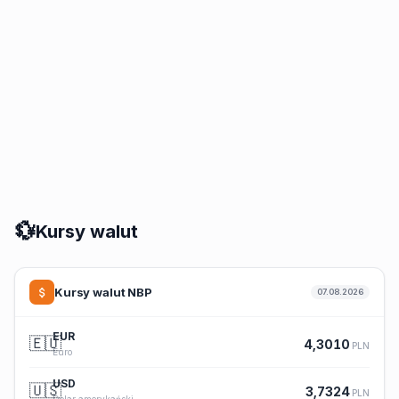
💱
Kursy walut
Kursy walut NBP
07.08.2026
EUR
🇪🇺
4,3010
PLN
Euro
USD
🇺🇸
3,7324
PLN