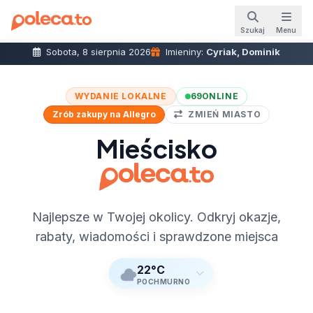
Szukaj
Menu
Sobota, 8 sierpnia 2026
Imieniny:
Cyriak, Dominik
WYDANIE LOKALNE
69
ONLINE
Zrób zakupy na Allegro
ZMIEŃ MIASTO
Mieścisko
Najlepsze w Twojej okolicy. Odkryj okazje,
rabaty, wiadomości i sprawdzone miejsca
22°C
POCHMURNO