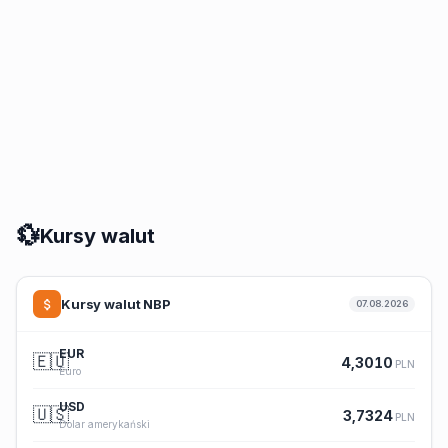
💱
Kursy walut
Kursy walut NBP
07.08.2026
EUR
🇪🇺
4,3010
PLN
Euro
USD
🇺🇸
3,7324
PLN
Dolar amerykański