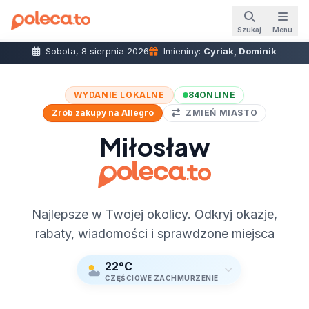
Szukaj
Menu
Sobota, 8 sierpnia 2026
Imieniny:
Cyriak, Dominik
WYDANIE LOKALNE
84
ONLINE
Zrób zakupy na Allegro
ZMIEŃ MIASTO
Miłosław
Najlepsze w Twojej okolicy. Odkryj okazje,
rabaty, wiadomości i sprawdzone miejsca
22°C
CZĘŚCIOWE ZACHMURZENIE