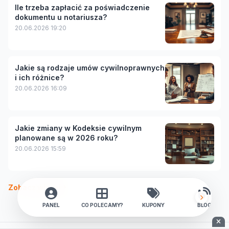
Ile trzeba zapłacić za poświadczenie
dokumentu u notariusza?
20.06.2026 19:20
Jakie są rodzaje umów cywilnoprawnych
i ich różnice?
20.06.2026 16:09
Jakie zmiany w Kodeksie cywilnym
planowane są w 2026 roku?
20.06.2026 15:59
Zobacz więcej
PANEL
CO POLECAMY?
KUPONY
BLOG