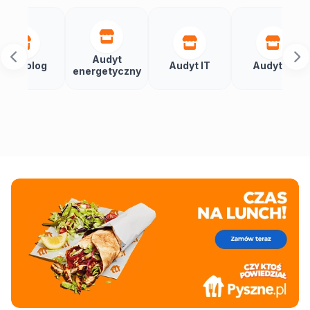
Audyt
Aut
og
Audyt IT
Audytor
energetyczny
bud