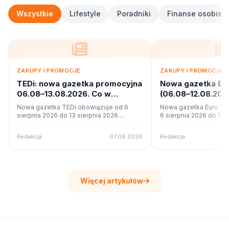
Wszystkie
Lifestyle
Poradniki
Finanse osobiste
ZAKUPY I PROMOCJE
ZAKUPY I PROMOCJE
TEDi: nowa gazetka promocyjna
Nowa gazetka Eu
06.08–13.08.2026. Co w
(06.08–12.08.20
ofercie?
promocje
Nowa gazetka TEDi obowiązuje od 6
Nowa gazetka Euro Sk
sierpnia 2026 do 13 sierpnia 2026.
6 sierpnia 2026 do 12 s
Sprawdź 17 stron promocji i okazji w
Sprawdź 11 stron promoc
czytniku online na poleca.to.
czytniku online na pole
Redakcja
07.08.2026
Redakcja
Więcej artykułów