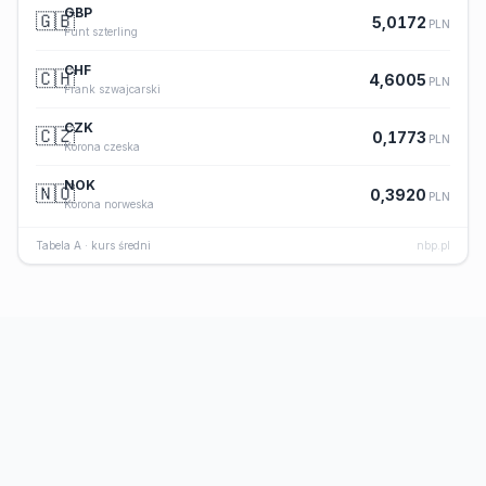
GBP
🇬🇧
5,0172
PLN
Funt szterling
CHF
🇨🇭
4,6005
PLN
Frank szwajcarski
CZK
🇨🇿
0,1773
PLN
Korona czeska
NOK
🇳🇴
0,3920
PLN
Korona norweska
Tabela A · kurs średni
nbp.pl