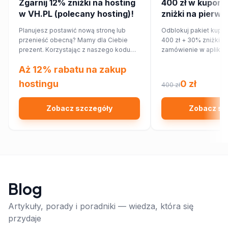
Zgarnij 12% zniżki na hosting
400 zł w kupona
w VH.PL (polecany hosting)!
zniżki na pierws
zamówienie w ap
Planujesz postawić nową stronę lub
Odblokuj pakiet kupo
przenieść obecną? Mamy dla Ciebie
400 zł + 30% zniżki n
prezent. Korzystając z naszego kodu
zamówienie w aplikac
rabatowego, obniżysz koszt hostingu o
Aż 12% rabatu na zakup
12%!
hostingu
0 zł
400 zł
Zobacz szczegóły
Zobacz sz
Blog
Artykuły, porady i poradniki — wiedza, która się
przydaje