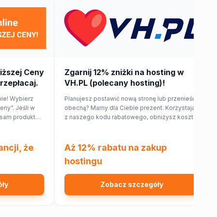
iższej Ceny
Zgarnij 12% zniżki na hosting w
przepłacaj.
VH.PL (polecany hosting)!
nie! Wybierz
Planujesz postawić nową stronę lub przenieść
eny”. Jeśli w
obecną? Mamy dla Ciebie prezent. Korzystając
 sam produkt
z naszego kodu rabatowego, obniżysz koszt
 zwróci Ci 150%
hostingu o 12%!
u. Sprawdź!
ncji, że
Aż 12% rabatu na zakup
hostingu
óły
Zobacz szczegóły