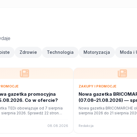
ydaje
biste
Zdrowie
Technologia
Motoryzacja
Moda i 
 PROMOCJE
ZAKUPY I PROMOCJE
owa gazetka promocyjna
Nowa gazetka BRICOMA
5.08.2026. Co w ofercie?
(07.08–21.08.2026) — s
promocje
tka TEDi obowiązuje od 7 sierpnia
Nowa gazetka BRICOMARCHE ob
 sierpnia 2026. Sprawdź 22 stron
sierpnia 2026 do 21 sierpnia 20
okazji w czytniku online na poleca.to.
stron promocji i okazji w czytnik
poleca.to.
08.08.2026
Redakcja