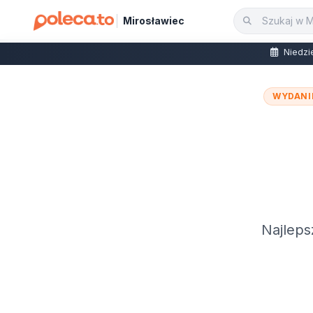
Mirosławiec
Niedzie
WYDANI
Najleps