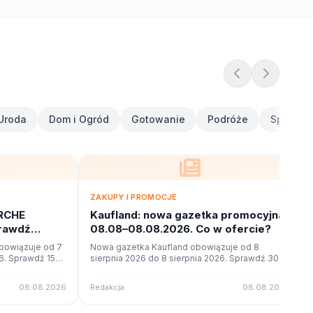
Uroda
Dom i Ogród
Gotowanie
Podróże
Sport i F
ZAKUPY I PROMOCJE
RCHE
Kaufland: nowa gazetka promocyjna
prawdź
08.08–08.08.2026. Co w ofercie?
owiązuje od 7
Nowa gazetka Kaufland obowiązuje od 8
26. Sprawdź 15
sierpnia 2026 do 8 sierpnia 2026. Sprawdź 30
u online na
stron promocji i okazji w czytniku online na
poleca.to.
08.08.2026
Redakcja
08.08.2026