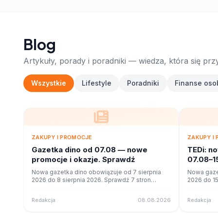
Blog
Artykuły, porady i poradniki — wiedza, która się prz
Wszystkie
Lifestyle
Poradniki
Finanse oso
ZAKUPY I PROMOCJE
ZAKUPY I
Gazetka dino od 07.08 — nowe
TEDi: n
promocje i okazje. Sprawdź
07.08–1
Nowa gazetka dino obowiązuje od 7 sierpnia
Nowa gaze
2026 do 8 sierpnia 2026. Sprawdź 7 stron
2026 do 15
promocji i okazji w czytniku online na poleca.to.
promocji i 
Redakcja
08.08.2026
Redakcja