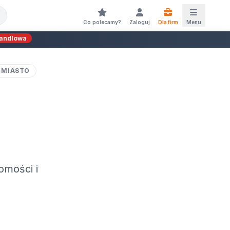
Co polecamy?
Zaloguj
Dla firm
Menu
handlowa
 MIASTO
omości i