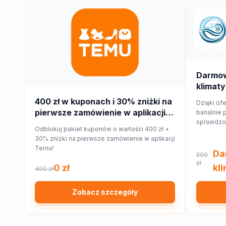
Darmo
klimaty
400 zł w kuponach i 30% zniżki na
Dzięki ofe
pierwsze zamówienie w aplikacji
banalnie 
sprawdzon
Temu!
Odblokuj pakiet kuponów o wartości 400 zł +
najbliższe
30% zniżki na pierwsze zamówienie w aplikacji
Ciebie w
Temu!
domu lub 
Da
200
zł
0 zł
kl
400 zł
Zobacz szczegóły