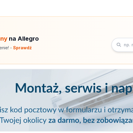
eny
na Allegro
enie! -
Sprawdź