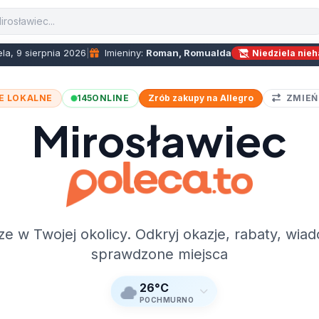
la, 9 sierpnia 2026
|
Imieniny:
Roman, Romualda
Niedziela nie
E LOKALNE
145
ONLINE
Zrób zakupy na Allegro
ZMIEŃ
Mirosławiec
ze w Twojej okolicy. Odkryj okazje, rabaty, wiad
sprawdzone miejsca
26°C
POCHMURNO