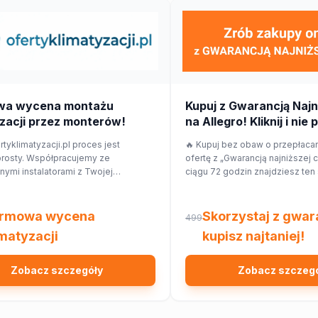
wa wycena montażu
Kupuj z Gwarancją Najn
zacji przez monterów!
na Allegro! Kliknij i nie 
rtyklimatyzacji.pl proces jest
🔥 Kupuj bez obaw o przepłaca
prosty. Współpracujemy ze
ofertę z „Gwarancją najniższej c
ymi instalatorami z Twojej
ciągu 72 godzin znajdziesz ten
j okolicy, którzy przygotują dla
taniej w innym sklepie, Allegro
ycenę dopasowaną do Twojego
różnicy w cenie w formie kupon
mieszkania.
rmowa wycena
Skorzystaj z gwara
499
imatyzacji
kupisz najtaniej!
Zobacz szczegóły
Zobacz szczeg