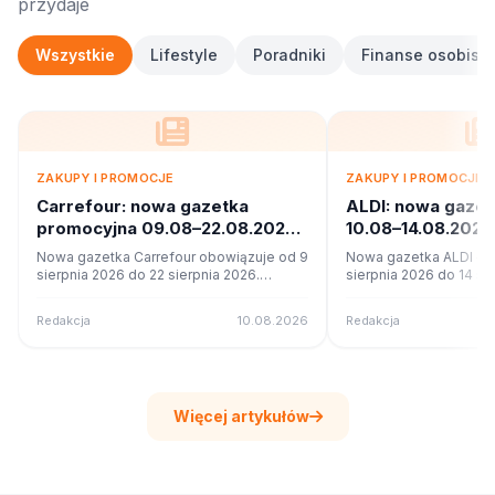
przydaje
Wszystkie
Lifestyle
Poradniki
Finanse osobiste
ZAKUPY I PROMOCJE
ZAKUPY I PROMOCJE
Carrefour: nowa gazetka
ALDI: nowa gaze
promocyjna 09.08–22.08.2026.
10.08–14.08.2026
Co w ofercie?
ofercie?
Nowa gazetka Carrefour obowiązuje od 9
Nowa gazetka ALDI ob
sierpnia 2026 do 22 sierpnia 2026.
sierpnia 2026 do 14 si
Sprawdź 22 stron promocji i okazji w
Sprawdź 43 stron promo
czytniku online na poleca.to.
czytniku online na pole
Redakcja
10.08.2026
Redakcja
Więcej artykułów