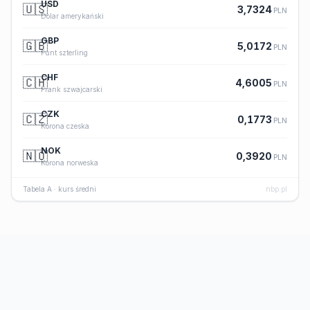
USD
🇺🇸
3,7324
PLN
Dolar amerykański
GBP
🇬🇧
5,0172
PLN
Funt szterling
CHF
🇨🇭
4,6005
PLN
Frank szwajcarski
CZK
🇨🇿
0,1773
PLN
Korona czeska
NOK
🇳🇴
0,3920
PLN
Korona norweska
Tabela A · kurs średni
nbp.pl