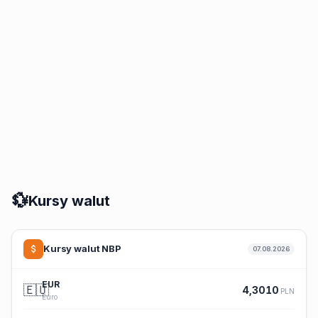
💱
Kursy walut
Kursy walut NBP
07.08.2026
EUR
🇪🇺
4,3010
PLN
Euro