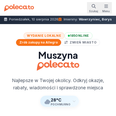
Szukaj
Menu
Poniedziałek, 10 sierpnia 2026
Imieniny:
Wawrzyniec, Borys
WYDANIE LOKALNE
185
ONLINE
Zrób zakupy na Allegro
ZMIEŃ MIASTO
Muszyna
Najlepsze w Twojej okolicy. Odkryj okazje,
rabaty, wiadomości i sprawdzone miejsca
28°C
POCHMURNO