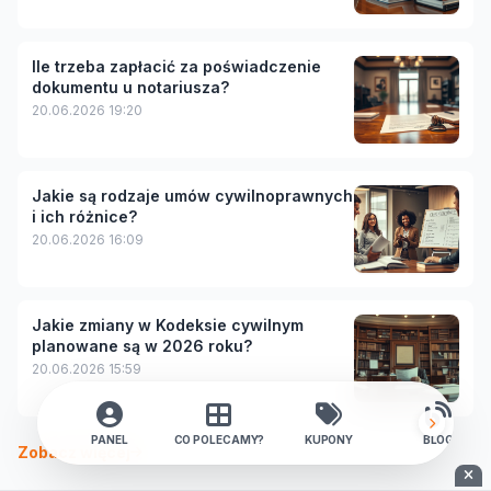
Ile trzeba zapłacić za poświadczenie
dokumentu u notariusza?
20.06.2026 19:20
Jakie są rodzaje umów cywilnoprawnych
i ich różnice?
20.06.2026 16:09
Jakie zmiany w Kodeksie cywilnym
planowane są w 2026 roku?
20.06.2026 15:59
PANEL
CO POLECAMY?
KUPONY
BLOG
Zobacz więcej