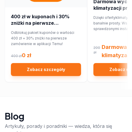
Darmowa wycen
klimatyzacji pr
400 zł w kuponach i 30%
Dzięki ofertyklimatyza
zniżki na pierwsze
banalnie prosty. Wsp
zamówienie w aplikacji Temu!
sprawdzonymi instalat
Odblokuj pakiet kuponów o wartości
najbliższej okolicy, kt
400 zł + 30% zniżki na pierwsze
Ciebie wycenę dopa
zamówienie w aplikacji Temu!
Twojego domu lub mi
Darmowa w
200
zł
0 zł
klimatyzacj
400 zł
Zobacz szczegóły
Zobacz sz
Blog
Artykuły, porady i poradniki — wiedza, która się