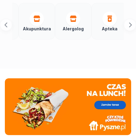
Aranża
Akupunktura
Alergolog
Apteka
wnętr