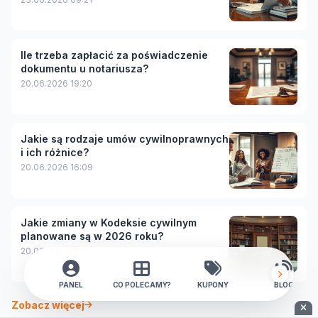
Ile trzeba zapłacić za poświadczenie
dokumentu u notariusza?
20.06.2026 19:20
Jakie są rodzaje umów cywilnoprawnych
i ich różnice?
20.06.2026 16:09
Jakie zmiany w Kodeksie cywilnym
planowane są w 2026 roku?
20.06.2026 15:59
PANEL
CO POLECAMY?
KUPONY
BLOG
Zobacz więcej