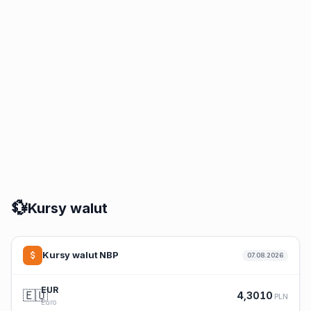
💱
Kursy walut
Kursy walut NBP
07.08.2026
EUR
🇪🇺
4,3010
PLN
Euro