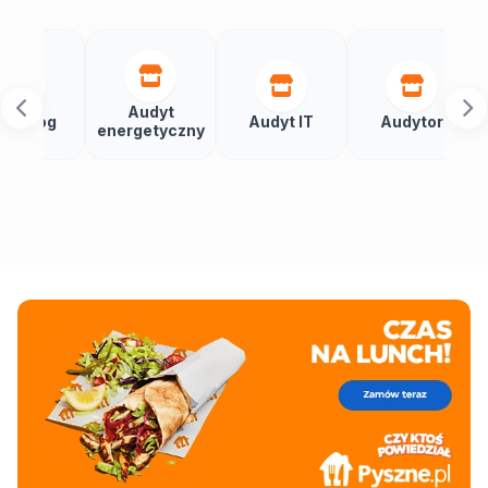
Audyt
Autom
Audyt IT
Audytor
energetyczny
budy