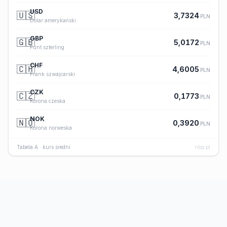
USD
🇺🇸
3,7324
PLN
Dolar amerykański
GBP
🇬🇧
5,0172
PLN
Funt szterling
CHF
🇨🇭
4,6005
PLN
Frank szwajcarski
CZK
🇨🇿
0,1773
PLN
Korona czeska
NOK
🇳🇴
0,3920
PLN
Korona norweska
Tabela A · kurs średni
nbp.pl