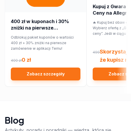
Kupuj z Gwaranc
Ceny na Allegro! 
przepłacaj.
400 zł w kuponach i 30%
🔥 Kupuj bez obaw o p
zniżki na pierwsze
Wybierz ofertę z „Gwa
zamówienie w aplikacji Temu!
ceny”. Jeśli w ciągu 7
Odblokuj pakiet kuponów o wartości
znajdziesz ten sam pr
400 zł + 30% zniżki na pierwsze
innym sklepie, Allegr
zamówienie w aplikacji Temu!
różnicy w cenie w for
Skorzystaj 
499
Sprawdź!
0 zł
że kupisz na
400 zł
Zobacz szczegóły
Zobacz sz
Blog
Artykuły, porady i poradniki — wiedza, która się