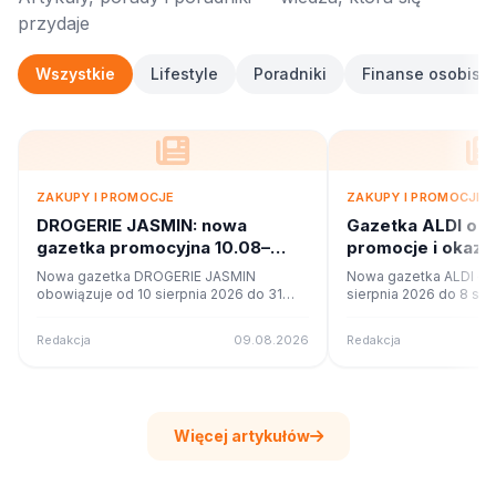
przydaje
Wszystkie
Lifestyle
Poradniki
Finanse osobiste
ZAKUPY I PROMOCJE
ZAKUPY I PROMOCJE
DROGERIE JASMIN: nowa
Gazetka ALDI od
gazetka promocyjna 10.08–
promocje i okazj
31.08.2026. Co w ofercie?
Nowa gazetka DROGERIE JASMIN
Nowa gazetka ALDI ob
obowiązuje od 10 sierpnia 2026 do 31
sierpnia 2026 do 8 sie
sierpnia 2026. Sprawdź 8 stron promocji i
Sprawdź 4 stron promoc
okazji w czytniku online na poleca.to.
czytniku online na pole
Redakcja
09.08.2026
Redakcja
Więcej artykułów