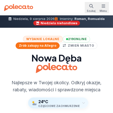
Szukaj
Menu
Niedziela, 9 sierpnia 2026
Imieniny:
Roman, Romualda
Niedziela niehandlowa
WYDANIE LOKALNE
219
ONLINE
Zrób zakupy na Allegro
ZMIEŃ MIASTO
Nowa Dęba
Najlepsze w Twojej okolicy. Odkryj okazje,
rabaty, wiadomości i sprawdzone miejsca
24°C
CZĘŚCIOWE ZACHMURZENIE