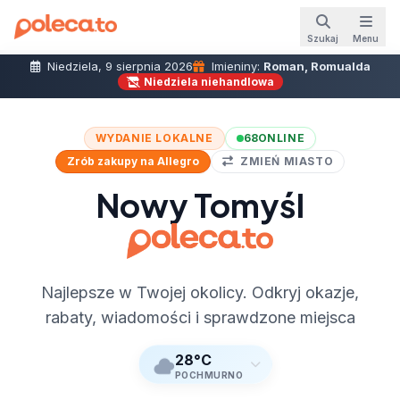
Szukaj
Menu
Niedziela, 9 sierpnia 2026
Imieniny:
Roman, Romualda
Niedziela niehandlowa
WYDANIE LOKALNE
68
ONLINE
Zrób zakupy na Allegro
ZMIEŃ MIASTO
Nowy Tomyśl
Najlepsze w Twojej okolicy. Odkryj okazje,
rabaty, wiadomości i sprawdzone miejsca
28°C
POCHMURNO