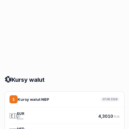
💱
Kursy walut
Kursy walut NBP
07.08.2026
EUR
🇪🇺
4,3010
PLN
Euro
USD