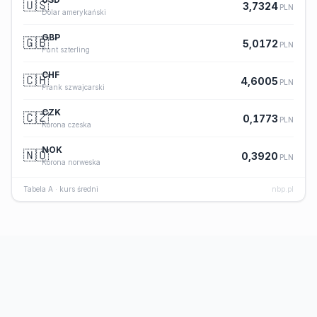
🇺🇸
3,7324
PLN
Dolar amerykański
GBP
🇬🇧
5,0172
PLN
Funt szterling
CHF
🇨🇭
4,6005
PLN
Frank szwajcarski
CZK
🇨🇿
0,1773
PLN
Korona czeska
NOK
🇳🇴
0,3920
PLN
Korona norweska
Tabela A · kurs średni
nbp.pl