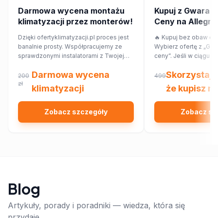
Darmowa wycena montażu
Kupuj z Gwaranc
klimatyzacji przez monterów!
Ceny na Allegro! 
przepłacaj.
Dzięki ofertyklimatyzacji.pl proces jest
🔥 Kupuj bez obaw o p
banalnie prosty. Współpracujemy ze
Wybierz ofertę z „Gwa
sprawdzonymi instalatorami z Twojej
ceny”. Jeśli w ciągu 7
najbliższej okolicy, którzy przygotują dla
znajdziesz ten sam pr
Darmowa wycena
Skorzystaj 
Ciebie wycenę dopasowaną do
innym sklepie, Allegr
200
499
Twojego domu lub mieszkania.
zł
różnicy w cenie w for
klimatyzacji
że kupisz na
Sprawdź!
Zobacz szczegóły
Zobacz sz
Blog
Artykuły, porady i poradniki — wiedza, która się
przydaje