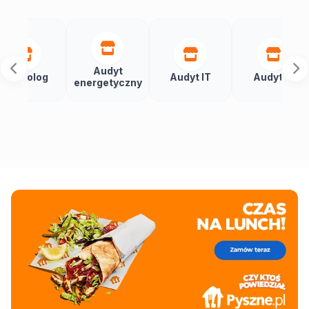
Audyt
Aut
og
Audyt IT
Audytor
energetyczny
bu