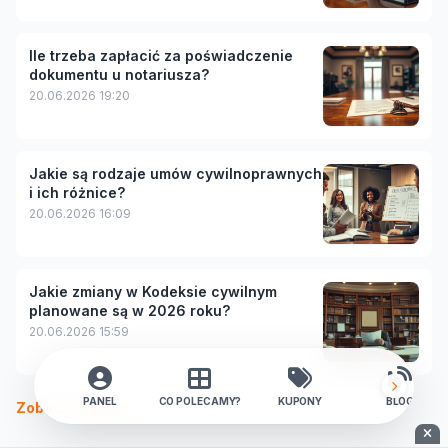
Ile trzeba zapłacić za poświadczenie
dokumentu u notariusza?
20.06.2026 19:20
Jakie są rodzaje umów cywilnoprawnych
i ich różnice?
20.06.2026 16:09
Jakie zmiany w Kodeksie cywilnym
planowane są w 2026 roku?
20.06.2026 15:59
PANEL
CO POLECAMY?
KUPONY
BLOG
Zobacz więcej