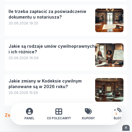
Ile trzeba zapłacić za poświadczenie
dokumentu u notariusza?
20.06.2026 19:20
Jakie są rodzaje umów cywilnoprawnych
i ich różnice?
20.06.2026 16:09
Jakie zmiany w Kodeksie cywilnym
planowane są w 2026 roku?
20.06.2026 15:59
Zobacz więcej
PANEL
CO POLECAMY?
KUPONY
BLOG