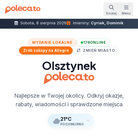
Szukaj
Menu
Sobota, 8 sierpnia 2026
Imieniny:
Cyriak, Dominik
WYDANIE LOKALNE
176
ONLINE
Zrób zakupy na Allegro
ZMIEŃ MIASTO
Olsztynek
Najlepsze w Twojej okolicy. Odkryj okazje,
rabaty, wiadomości i sprawdzone miejsca
21°C
POCHMURNO