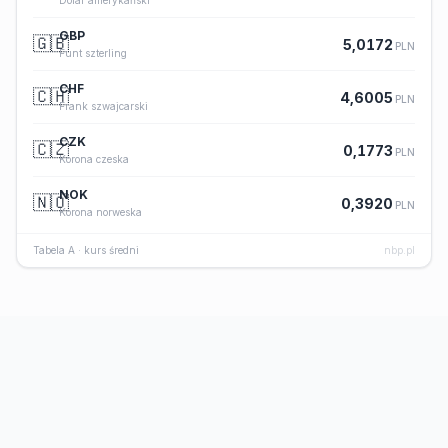
Dolar amerykański
GBP
🇬🇧
5,0172
PLN
Funt szterling
CHF
🇨🇭
4,6005
PLN
Frank szwajcarski
CZK
🇨🇿
0,1773
PLN
Korona czeska
NOK
🇳🇴
0,3920
PLN
Korona norweska
Tabela A · kurs średni
nbp.pl