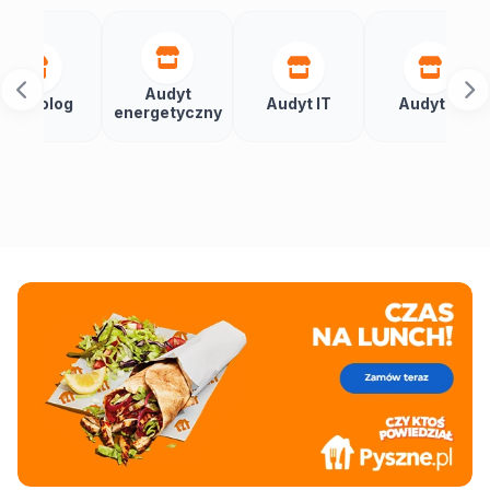
Audyt
Aut
log
Audyt IT
Audytor
energetyczny
bu