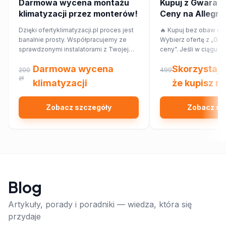
Darmowa wycena montażu
Kupuj z Gwaranc
klimatyzacji przez monterów!
Ceny na Allegro! 
przepłacaj.
Dzięki ofertyklimatyzacji.pl proces jest
🔥 Kupuj bez obaw o p
banalnie prosty. Współpracujemy ze
Wybierz ofertę z „Gwa
sprawdzonymi instalatorami z Twojej
ceny”. Jeśli w ciągu 7
najbliższej okolicy, którzy przygotują dla
znajdziesz ten sam pr
Darmowa wycena
Skorzystaj 
Ciebie wycenę dopasowaną do
innym sklepie, Allegr
200
499
Twojego domu lub mieszkania.
zł
różnicy w cenie w for
klimatyzacji
że kupisz na
Sprawdź!
Zobacz szczegóły
Zobacz sz
Blog
Artykuły, porady i poradniki — wiedza, która się
przydaje