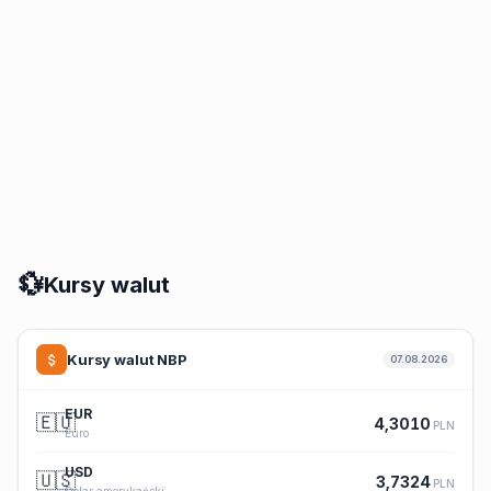
💱
Kursy walut
Kursy walut NBP
07.08.2026
EUR
🇪🇺
4,3010
PLN
Euro
USD
🇺🇸
3,7324
PLN