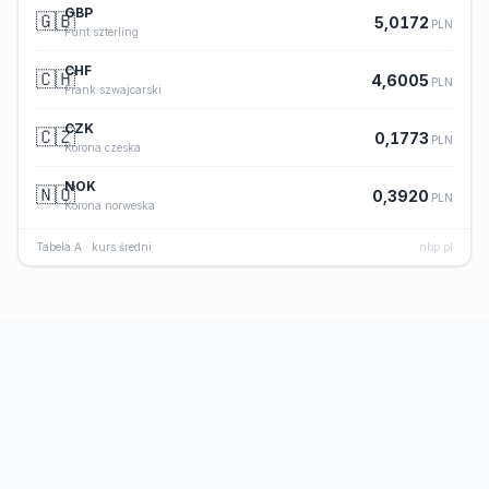
GBP
🇬🇧
5,0172
PLN
Funt szterling
CHF
🇨🇭
4,6005
PLN
Frank szwajcarski
CZK
🇨🇿
0,1773
PLN
Korona czeska
NOK
🇳🇴
0,3920
PLN
Korona norweska
Tabela A · kurs średni
nbp.pl