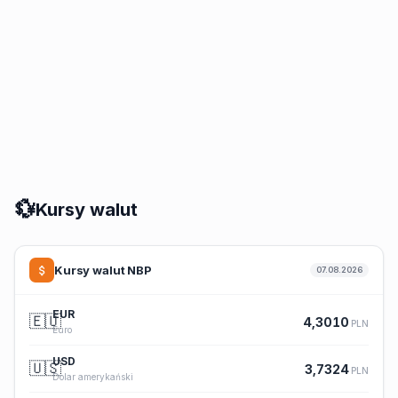
💱
Kursy walut
Kursy walut NBP
07.08.2026
EUR
🇪🇺
4,3010
PLN
Euro
USD
🇺🇸
3,7324
PLN
Dolar amerykański