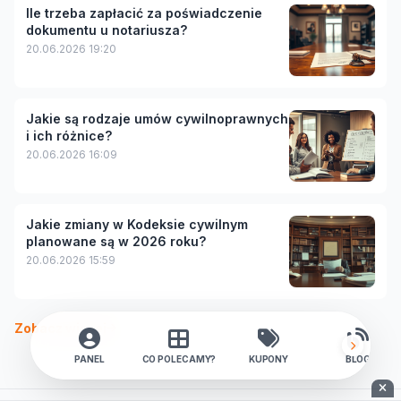
Ile trzeba zapłacić za poświadczenie
dokumentu u notariusza?
20.06.2026 19:20
Jakie są rodzaje umów cywilnoprawnych
i ich różnice?
20.06.2026 16:09
Jakie zmiany w Kodeksie cywilnym
planowane są w 2026 roku?
20.06.2026 15:59
Zobacz więcej
PANEL
CO POLECAMY?
KUPONY
BLOG