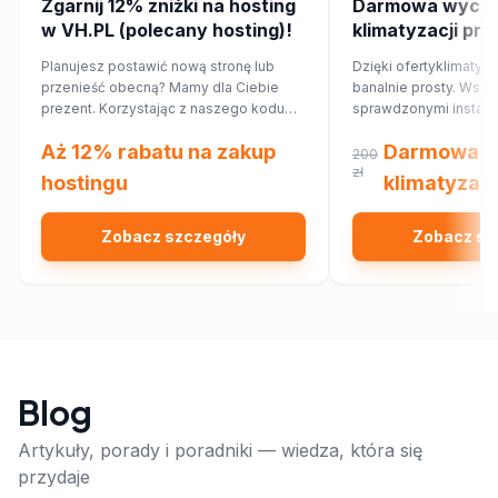
Zgarnij 12% zniżki na hosting
Darmowa wycen
w VH.PL (polecany hosting)!
klimatyzacji pr
Planujesz postawić nową stronę lub
Dzięki ofertyklimatyza
przenieść obecną? Mamy dla Ciebie
banalnie prosty. Wsp
prezent. Korzystając z naszego kodu
sprawdzonymi instalat
rabatowego, obniżysz koszt hostingu o
najbliższej okolicy, kt
Aż 12% rabatu na zakup
Darmowa w
12%!
Ciebie wycenę dopa
200
Twojego domu lub mi
zł
hostingu
klimatyzacj
Zobacz szczegóły
Zobacz sz
Blog
Artykuły, porady i poradniki — wiedza, która się
przydaje