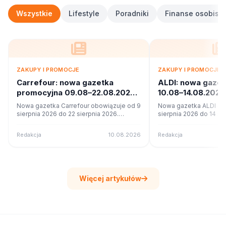
Wszystkie
Lifestyle
Poradniki
Finanse osobiste
ZAKUPY I PROMOCJE
ZAKUPY I PROMOCJE
Carrefour: nowa gazetka
ALDI: nowa gaze
promocyjna 09.08–22.08.2026.
10.08–14.08.2026
Co w ofercie?
ofercie?
Nowa gazetka Carrefour obowiązuje od 9
Nowa gazetka ALDI ob
sierpnia 2026 do 22 sierpnia 2026.
sierpnia 2026 do 14 si
Sprawdź 22 stron promocji i okazji w
Sprawdź 43 stron promo
czytniku online na poleca.to.
czytniku online na pole
Redakcja
10.08.2026
Redakcja
Więcej artykułów