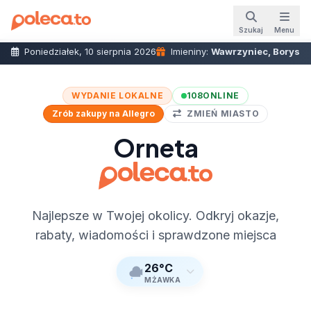
Szukaj
Menu
Poniedziałek, 10 sierpnia 2026
Imieniny:
Wawrzyniec, Borys
WYDANIE LOKALNE
108
ONLINE
Zrób zakupy na Allegro
ZMIEŃ MIASTO
Orneta
Najlepsze w Twojej okolicy. Odkryj okazje,
rabaty, wiadomości i sprawdzone miejsca
26°C
MŻAWKA