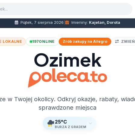
Piątek, 7 sierpnia 2026
|
Imieniny:
Kajetan, Dorota
E LOKALNE
197
ONLINE
Zrób zakupy na Allegro
ZMIEŃ
Ozimek
ze w Twojej okolicy. Odkryj okazje, rabaty, wiad
sprawdzone miejsca
25°C
BURZA Z GRADEM