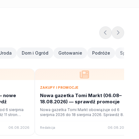
Uroda
Dom i Ogród
Gotowanie
Podróże
Sport i F
ZAKUPY I PROMOCJE
— nowe
Nowa gazetka Tomi Markt (06.08–
wdź
18.08.2026) — sprawdź promocje
d 6 sierpnia
Nowa gazetka Tomi Markt obowiązuje od 6
ź 11 stron
sierpnia 2026 do 18 sierpnia 2026. Sprawdź 8
ne na poleca.to.
stron promocji i okazji w czytniku online na
poleca.to.
06.08.2026
Redakcja
06.08.2026