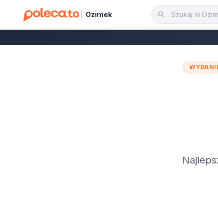
Ozimek
WYDANI
Najleps