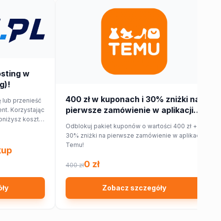
osting w
g)!
400 zł w kuponach i 30% zniżki na
 lub przenieść
pierwsze zamówienie w aplikacji
nt. Korzystając
bniżysz koszt
Temu!
Odblokuj pakiet kuponów o wartości 400 zł +
30% zniżki na pierwsze zamówienie w aplikacji
Temu!
kup
0 zł
400 zł
óły
Zobacz szczegóły