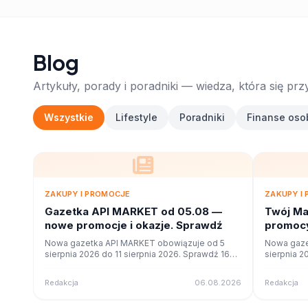
Blog
Artykuły, porady i poradniki — wiedza, która się prz
Wszystkie
Lifestyle
Poradniki
Finanse oso
ZAKUPY I PROMOCJE
ZAKUPY I
Gazetka API MARKET od 05.08 —
Twój Ma
nowe promocje i okazje. Sprawdź
promocy
ofercie
Nowa gazetka API MARKET obowiązuje od 5
Nowa gaze
sierpnia 2026 do 11 sierpnia 2026. Sprawdź 16
sierpnia 2
stron promocji i okazji w czytniku online na
stron promo
poleca.to.
poleca.to.
Redakcja
06.08.2026
Redakcja