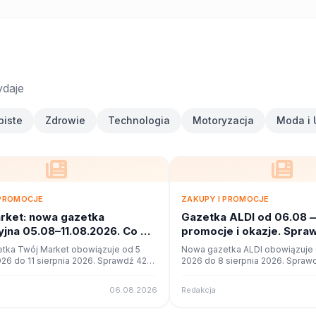
ydaje
biste
Zdrowie
Technologia
Motoryzacja
Moda i 
 PROMOCJE
ZAKUPY I PROMOCJE
rket: nowa gazetka
Gazetka ALDI od 06.08 
jna 05.08–11.08.2026. Co w
promocje i okazje. Spra
?
tka Twój Market obowiązuje od 5
Nowa gazetka ALDI obowiązuje o
026 do 11 sierpnia 2026. Sprawdź 42
2026 do 8 sierpnia 2026. Sprawd
cji i okazji w czytniku online na
promocji i okazji w czytniku onli
06.08.2026
Redakcja