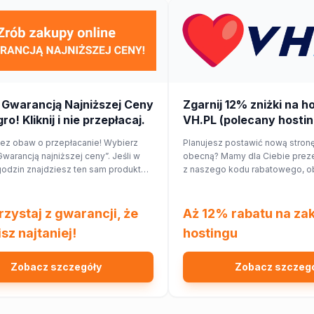
 Gwarancją Najniższej Ceny
Zgarnij 12% zniżki na h
ro! Kliknij i nie przepłacaj.
VH.PL (polecany hostin
bez obaw o przepłacanie! Wybierz
Planujesz postawić nową stronę
Gwarancją najniższej ceny”. Jeśli w
obecną? Mamy dla Ciebie preze
godzin znajdziesz ten sam produkt
z naszego kodu rabatowego, o
nnym sklepie, Allegro zwróci Ci 150%
hostingu o 12%!
 cenie w formie kuponu. Sprawdź!
rzystaj z gwarancji, że
Aż 12% rabatu na za
sz najtaniej!
hostingu
Zobacz szczegóły
Zobacz szczeg