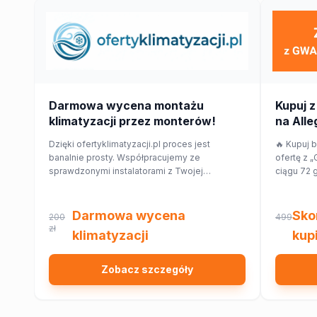
Darmowa wycena montażu
Kupuj z
klimatyzacji przez monterów!
na Alleg
Dzięki ofertyklimatyzacji.pl proces jest
🔥 Kupuj 
banalnie prosty. Współpracujemy ze
ofertę z „
sprawdzonymi instalatorami z Twojej
ciągu 72 
najbliższej okolicy, którzy przygotują dla
taniej w i
Ciebie wycenę dopasowaną do Twojego
różnicy w
domu lub mieszkania.
Darmowa wycena
Sko
200
499
zł
klimatyzacji
kupi
Zobacz szczegóły