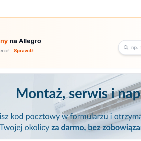
eny
na Allegro
enie! -
Sprawdź