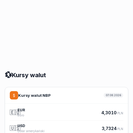
💱
Kursy walut
Kursy walut NBP
07.08.2026
EUR
🇪🇺
4,3010
PLN
Euro
USD
🇺🇸
3,7324
PLN
Dolar amerykański