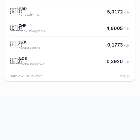
GBP
🇬🇧
5,0172
PLN
Funt szterling
CHF
🇨🇭
4,6005
PLN
Frank szwajcarski
CZK
🇨🇿
0,1773
PLN
Korona czeska
NOK
🇳🇴
0,3920
PLN
Korona norweska
Tabela A · kurs średni
nbp.pl