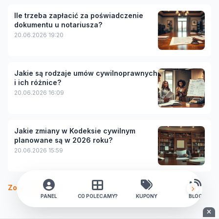
Ile trzeba zapłacić za poświadczenie
dokumentu u notariusza?
20.06.2026 19:20
Jakie są rodzaje umów cywilnoprawnych
i ich różnice?
20.06.2026 16:09
Jakie zmiany w Kodeksie cywilnym
planowane są w 2026 roku?
20.06.2026 15:59
Zobacz więcej
PANEL
CO POLECAMY?
KUPONY
BLOG