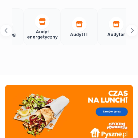
Audyt
Autom
Audyt IT
Audytor
energetyczny
budy