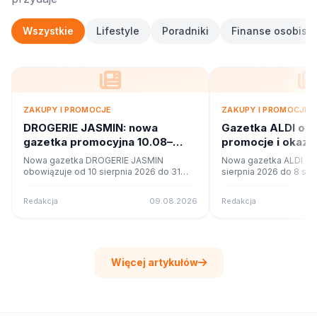
Wszystkie
Lifestyle
Poradniki
Finanse osobiste
ZAKUPY I PROMOCJE
ZAKUPY I PROMOCJE
DROGERIE JASMIN: nowa
Gazetka ALDI od
gazetka promocyjna 10.08–
promocje i okazj
31.08.2026. Co w ofercie?
Nowa gazetka DROGERIE JASMIN
Nowa gazetka ALDI ob
obowiązuje od 10 sierpnia 2026 do 31
sierpnia 2026 do 8 sie
sierpnia 2026. Sprawdź 8 stron promocji i
Sprawdź 4 stron promoc
okazji w czytniku online na poleca.to.
czytniku online na pole
Redakcja
09.08.2026
Redakcja
Więcej artykułów