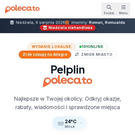
Szukaj
Menu
Niedziela, 9 sierpnia 2026
Imieniny:
Roman, Romualda
Niedziela niehandlowa
WYDANIE LOKALNE
191
ONLINE
Zrób zakupy na Allegro
ZMIEŃ MIASTO
Pelplin
Najlepsze w Twojej okolicy. Odkryj okazje,
rabaty, wiadomości i sprawdzone miejsca
24°C
MGŁA