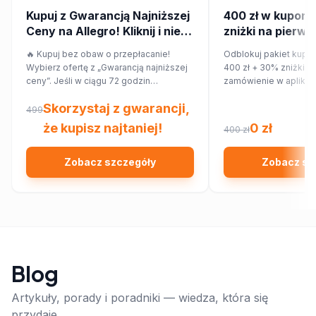
Kupuj z Gwarancją Najniższej
400 zł w kupona
Ceny na Allegro! Kliknij i nie
zniżki na pierws
przepłacaj.
zamówienie w ap
🔥 Kupuj bez obaw o przepłacanie!
Odblokuj pakiet kupo
Wybierz ofertę z „Gwarancją najniższej
400 zł + 30% zniżki n
ceny”. Jeśli w ciągu 72 godzin
zamówienie w aplikac
znajdziesz ten sam produkt taniej w
Skorzystaj z gwarancji,
innym sklepie, Allegro zwróci Ci 150%
499
różnicy w cenie w formie kuponu.
że kupisz najtaniej!
0 zł
400 zł
Sprawdź!
Zobacz szczegóły
Zobacz sz
Blog
Artykuły, porady i poradniki — wiedza, która się
przydaje