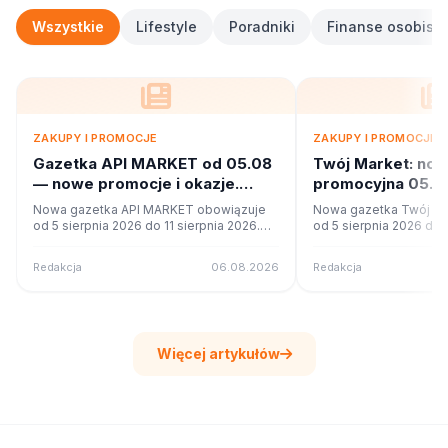
Wszystkie
Lifestyle
Poradniki
Finanse osobiste
ZAKUPY I PROMOCJE
ZAKUPY I PROMOCJE
Gazetka API MARKET od 05.08
Twój Market: no
— nowe promocje i okazje.
promocyjna 05.08
Sprawdź
Co w ofercie?
Nowa gazetka API MARKET obowiązuje
Nowa gazetka Twój Ma
od 5 sierpnia 2026 do 11 sierpnia 2026.
od 5 sierpnia 2026 do 1
Sprawdź 16 stron promocji i okazji w
Sprawdź 42 stron promo
czytniku online na poleca.to.
czytniku online na pole
Redakcja
06.08.2026
Redakcja
Więcej artykułów