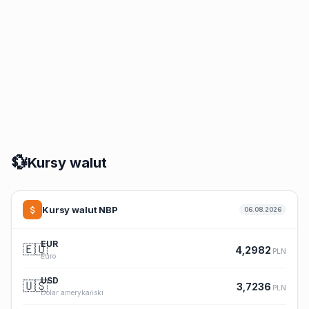
💱
Kursy walut
Kursy walut NBP
06.08.2026
EUR
🇪🇺
4,2982
PLN
Euro
USD
🇺🇸
3,7236
PLN
Dolar amerykański