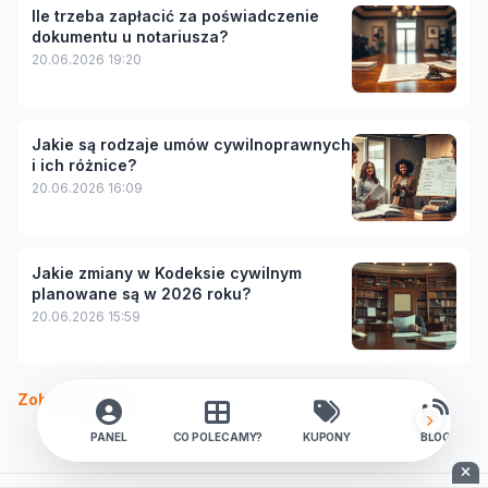
Ile trzeba zapłacić za poświadczenie
dokumentu u notariusza?
20.06.2026 19:20
Jakie są rodzaje umów cywilnoprawnych
i ich różnice?
20.06.2026 16:09
Jakie zmiany w Kodeksie cywilnym
planowane są w 2026 roku?
20.06.2026 15:59
Zobacz więcej
PANEL
CO POLECAMY?
KUPONY
BLOG