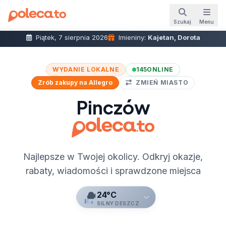
Szukaj
Menu
Piątek, 7 sierpnia 2026
Imieniny:
Kajetan, Dorota
WYDANIE LOKALNE
145
ONLINE
Zrób zakupy na Allegro
ZMIEŃ MIASTO
Pinczów
Najlepsze w Twojej okolicy. Odkryj okazje,
rabaty, wiadomości i sprawdzone miejsca
24°C
SILNY DESZCZ