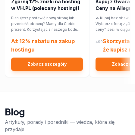
Zgarnij 12% zniżki na hosting
Kupuj z Gwaranc
w VH.PL (polecany hosting)!
Ceny na Allegro! 
przepłacaj.
Planujesz postawić nową stronę lub
🔥 Kupuj bez obaw o p
przenieść obecną? Mamy dla Ciebie
Wybierz ofertę z „Gwa
prezent. Korzystając z naszego kodu
ceny”. Jeśli w ciągu 7
rabatowego, obniżysz koszt hostingu o
znajdziesz ten sam pr
Aż 12% rabatu na zakup
Skorzystaj 
12%!
innym sklepie, Allegr
499
różnicy w cenie w for
hostingu
że kupisz na
Sprawdź!
Zobacz szczegóły
Zobacz sz
Blog
Artykuły, porady i poradniki — wiedza, która się
przydaje