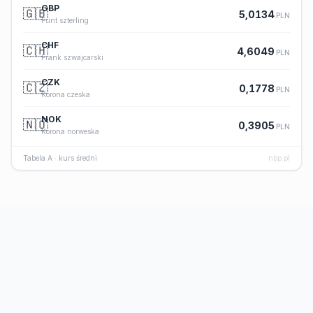
GBP
🇬🇧
5,0134
PLN
Funt szterling
CHF
🇨🇭
4,6049
PLN
Frank szwajcarski
CZK
🇨🇿
0,1778
PLN
Korona czeska
NOK
🇳🇴
0,3905
PLN
Korona norweska
Tabela A · kurs średni
nbp.pl