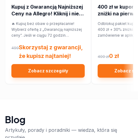
Kupuj z Gwarancją Najniższej
400 zł w kupona
Ceny na Allegro! Kliknij i nie
zniżki na pierws
przepłacaj.
zamówienie w ap
🔥 Kupuj bez obaw o przepłacanie!
Odblokuj pakiet kupo
Wybierz ofertę z „Gwarancją najniższej
400 zł + 30% zniżki n
ceny”. Jeśli w ciągu 72 godzin
zamówienie w aplikac
znajdziesz ten sam produkt taniej w
Skorzystaj z gwarancji,
innym sklepie, Allegro zwróci Ci 150%
499
różnicy w cenie w formie kuponu.
że kupisz najtaniej!
0 zł
400 zł
Sprawdź!
Zobacz szczegóły
Zobacz sz
Blog
Artykuły, porady i poradniki — wiedza, która się
przydaje