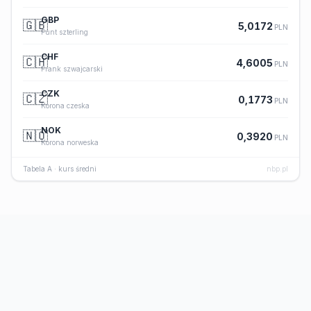
GBP
🇬🇧
5,0172
PLN
Funt szterling
CHF
🇨🇭
4,6005
PLN
Frank szwajcarski
CZK
🇨🇿
0,1773
PLN
Korona czeska
NOK
🇳🇴
0,3920
PLN
Korona norweska
Tabela A · kurs średni
nbp.pl