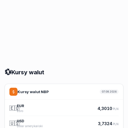
💱
Kursy walut
Kursy walut NBP
07.08.2026
EUR
🇪🇺
4,3010
PLN
Euro
USD
🇺🇸
3,7324
PLN
Dolar amerykański