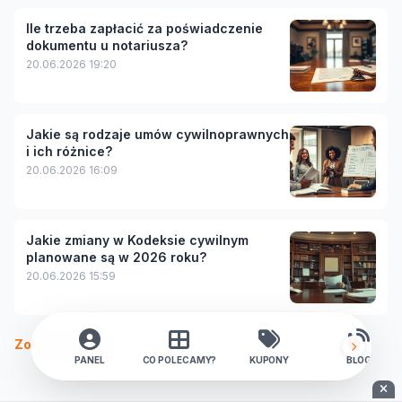
Ile trzeba zapłacić za poświadczenie
dokumentu u notariusza?
20.06.2026 19:20
Jakie są rodzaje umów cywilnoprawnych
i ich różnice?
20.06.2026 16:09
Jakie zmiany w Kodeksie cywilnym
planowane są w 2026 roku?
20.06.2026 15:59
Zobacz więcej
PANEL
CO POLECAMY?
KUPONY
BLOG