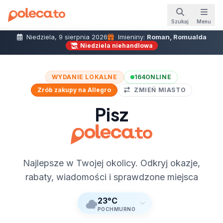
Szukaj
Menu
Niedziela, 9 sierpnia 2026
Imieniny:
Roman, Romualda
Niedziela niehandlowa
WYDANIE LOKALNE
164
ONLINE
Zrób zakupy na Allegro
ZMIEŃ MIASTO
Pisz
Najlepsze w Twojej okolicy. Odkryj okazje,
rabaty, wiadomości i sprawdzone miejsca
23°C
POCHMURNO