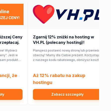
iższej Ceny
Zgarnij 12% zniżki na hosting w
przepłacaj.
VH.PL (polecany hosting)!
nie! Wybierz
Planujesz postawić nową stronę lub przenieść
eny”. Jeśli w
obecną? Mamy dla Ciebie prezent. Korzystając
 sam produkt
z naszego kodu rabatowego, obniżysz koszt
 zwróci Ci 150%
hostingu o 12%!
u. Sprawdź!
ncji, że
Aż 12% rabatu na zakup
hostingu
óły
Zobacz szczegóły