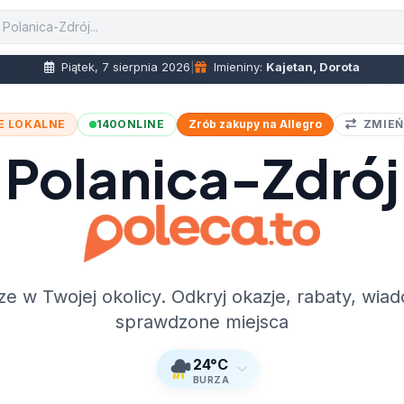
Piątek, 7 sierpnia 2026
|
Imieniny:
Kajetan, Dorota
E LOKALNE
140
ONLINE
Zrób zakupy na Allegro
ZMIEŃ
Polanica-Zdrój
ze w Twojej okolicy. Odkryj okazje, rabaty, wiad
sprawdzone miejsca
24°C
BURZA