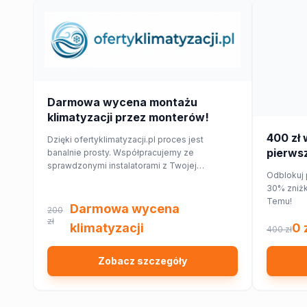
Darmowa wycena montażu
klimatyzacji przez monterów!
400 zł 
Dzięki ofertyklimatyzacji.pl proces jest
pierwsz
banalnie prosty. Współpracujemy ze
sprawdzonymi instalatorami z Twojej
Temu!
Odblokuj 
najbliższej okolicy, którzy przygotują dla
30% zniżk
Ciebie wycenę dopasowaną do Twojego
Temu!
domu lub mieszkania.
Darmowa wycena
200
zł
klimatyzacji
0 
400 zł
Zobacz szczegóły