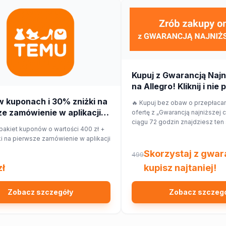
Kupuj z Gwarancją Najn
na Allegro! Kliknij i nie 
w kuponach i 30% zniżki na
🔥 Kupuj bez obaw o przepłaca
e zamówienie w aplikacji
ofertę z „Gwarancją najniższej c
ciągu 72 godzin znajdziesz ten
pakiet kuponów o wartości 400 zł +
taniej w innym sklepie, Allegro
i na pierwsze zamówienie w aplikacji
różnicy w cenie w formie kupon
Skorzystaj z gwara
499
zł
kupisz najtaniej!
Zobacz szczegóły
Zobacz szczeg