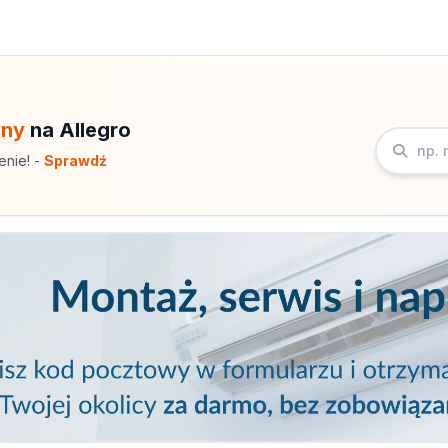
eny
na Allegro
enie! -
Sprawdź