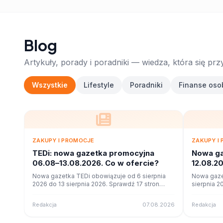
Blog
Artykuły, porady i poradniki — wiedza, która się prz
Wszystkie
Lifestyle
Poradniki
Finanse oso
ZAKUPY I PROMOCJE
ZAKUPY I
TEDi: nowa gazetka promocyjna
Nowa ga
06.08–13.08.2026. Co w ofercie?
12.08.2
Nowa gazetka TEDi obowiązuje od 6 sierpnia
Nowa gaze
2026 do 13 sierpnia 2026. Sprawdź 17 stron
sierpnia 2
promocji i okazji w czytniku online na poleca.to.
stron promo
poleca.to.
Redakcja
07.08.2026
Redakcja