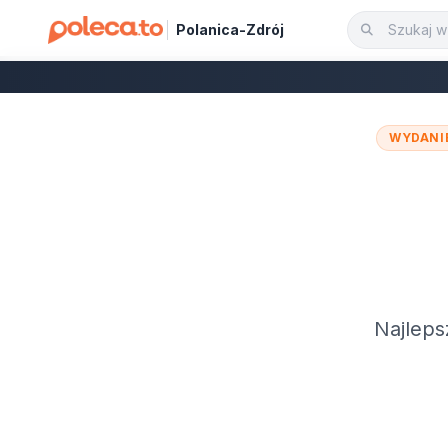
Polanica-Zdrój
WYDANI
Najleps