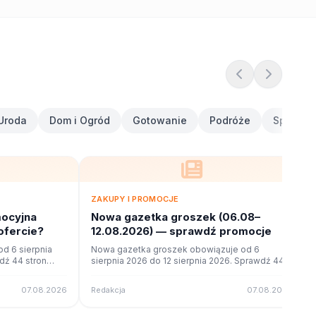
Uroda
Dom i Ogród
Gotowanie
Podróże
Sport i F
ZAKUPY I PROMOCJE
ocyjna
Nowa gazetka groszek (06.08–
ofercie?
12.08.2026) — sprawdź promocje
d 6 sierpnia
Nowa gazetka groszek obowiązuje od 6
dź 44 stron
sierpnia 2026 do 12 sierpnia 2026. Sprawdź 44
ne na poleca.to.
stron promocji i okazji w czytniku online na
poleca.to.
07.08.2026
Redakcja
07.08.2026