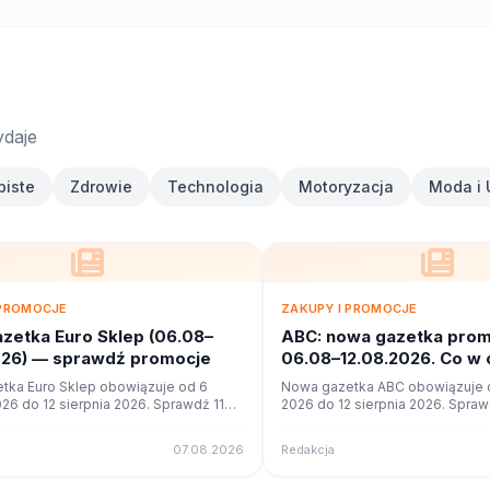
ydaje
biste
Zdrowie
Technologia
Motoryzacja
Moda i 
 PROMOCJE
ZAKUPY I PROMOCJE
zetka Euro Sklep (06.08–
ABC: nowa gazetka prom
026) — sprawdź promocje
06.08–12.08.2026. Co w 
tka Euro Sklep obowiązuje od 6
Nowa gazetka ABC obowiązuje o
026 do 12 sierpnia 2026. Sprawdź 11
2026 do 12 sierpnia 2026. Spraw
cji i okazji w czytniku online na
promocji i okazji w czytniku onli
07.08.2026
Redakcja