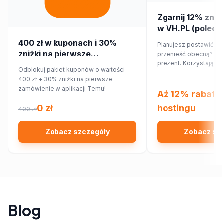
Zgarnij 12% zniż
w VH.PL (poleca
400 zł w kuponach i 30%
Planujesz postawić no
zniżki na pierwsze
przenieść obecną? Ma
zamówienie w aplikacji Temu!
prezent. Korzystając
Odblokuj pakiet kuponów o wartości
rabatowego, obniżysz
400 zł + 30% zniżki na pierwsze
12%!
zamówienie w aplikacji Temu!
Aż 12% rabatu
0 zł
hostingu
400 zł
Zobacz szczegóły
Zobacz sz
Blog