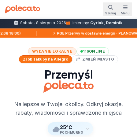
Szukaj
Menu
Sobota, 8 sierpnia 2026
Imieniny:
Cyriak, Dominik
│
PGE Przerwy w dostawie energii - PLANOWANE: Przemyśl: ul. Zie
WYDANIE LOKALNE
116
ONLINE
Zrób zakupy na Allegro
ZMIEŃ MIASTO
Przemyśl
Najlepsze w Twojej okolicy. Odkryj okazje,
rabaty, wiadomości i sprawdzone miejsca
25°C
POCHMURNO