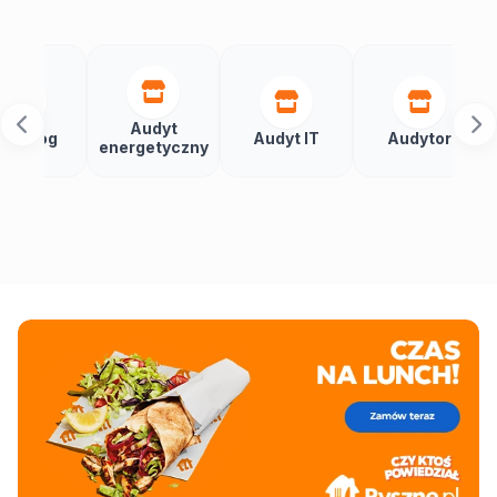
Audyt
Autom
Audyt IT
Audytor
energetyczny
budy