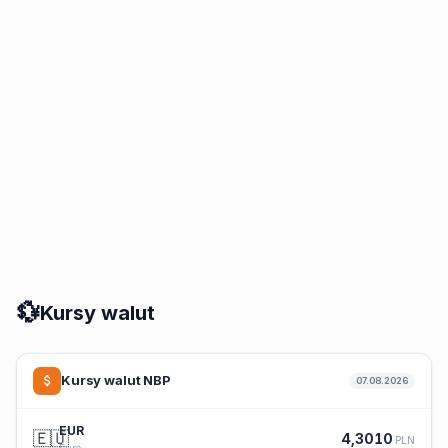
💱
Kursy walut
Kursy walut NBP
07.08.2026
EUR
🇪🇺
4,3010
PLN
Euro