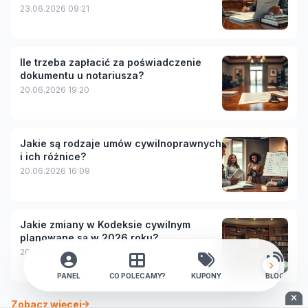
23.06.2026 09:21
Ile trzeba zapłacić za poświadczenie
dokumentu u notariusza?
20.06.2026 19:20
Jakie są rodzaje umów cywilnoprawnych
i ich różnice?
20.06.2026 16:09
Jakie zmiany w Kodeksie cywilnym
planowane są w 2026 roku?
20.06.2026 15:59
PANEL
CO POLECAMY?
KUPONY
BLOG
Zobacz więcej