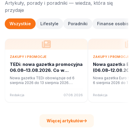
Artykuły, porady i poradniki — wiedza, która się
przydaje
Wszystkie
Lifestyle
Poradniki
Finanse osobiste
ZAKUPY I PROMOCJE
ZAKUPY I PROMOCJE
TEDi: nowa gazetka promocyjna
Nowa gazetka Eu
06.08–13.08.2026. Co w
(06.08–12.08.20
ofercie?
promocje
Nowa gazetka TEDi obowiązuje od 6
Nowa gazetka Euro Sk
sierpnia 2026 do 13 sierpnia 2026.
6 sierpnia 2026 do 12 s
Sprawdź 17 stron promocji i okazji w
Sprawdź 11 stron promoc
czytniku online na poleca.to.
czytniku online na pole
Redakcja
07.08.2026
Redakcja
Więcej artykułów