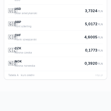
USD
🇺🇸
3,7324
PLN
Dolar amerykański
GBP
🇬🇧
5,0172
PLN
Funt szterling
CHF
🇨🇭
4,6005
PLN
Frank szwajcarski
CZK
🇨🇿
0,1773
PLN
Korona czeska
NOK
🇳🇴
0,3920
PLN
Korona norweska
Tabela A · kurs średni
nbp.pl