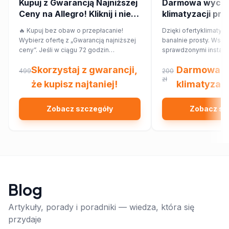
Kupuj z Gwarancją Najniższej
Darmowa wycen
Ceny na Allegro! Kliknij i nie
klimatyzacji pr
przepłacaj.
🔥 Kupuj bez obaw o przepłacanie!
Dzięki ofertyklimatyza
Wybierz ofertę z „Gwarancją najniższej
banalnie prosty. Wsp
ceny”. Jeśli w ciągu 72 godzin
sprawdzonymi instalat
znajdziesz ten sam produkt taniej w
najbliższej okolicy, kt
Skorzystaj z gwarancji,
Darmowa w
innym sklepie, Allegro zwróci Ci 150%
Ciebie wycenę dopa
499
200
różnicy w cenie w formie kuponu.
Twojego domu lub mi
zł
że kupisz najtaniej!
klimatyzacj
Sprawdź!
Zobacz szczegóły
Zobacz sz
Blog
Artykuły, porady i poradniki — wiedza, która się
przydaje