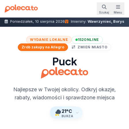
Szukaj
Menu
Poniedziałek, 10 sierpnia 2026
Imieniny:
Wawrzyniec, Borys
WYDANIE LOKALNE
152
ONLINE
Zrób zakupy na Allegro
ZMIEŃ MIASTO
Puck
Najlepsze w Twojej okolicy. Odkryj okazje,
rabaty, wiadomości i sprawdzone miejsca
21°C
BURZA