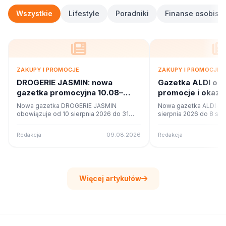
Wszystkie
Lifestyle
Poradniki
Finanse osobiste
ZAKUPY I PROMOCJE
ZAKUPY I PROMOCJE
DROGERIE JASMIN: nowa
Gazetka ALDI od
gazetka promocyjna 10.08–
promocje i okazj
31.08.2026. Co w ofercie?
Nowa gazetka DROGERIE JASMIN
Nowa gazetka ALDI ob
obowiązuje od 10 sierpnia 2026 do 31
sierpnia 2026 do 8 sie
sierpnia 2026. Sprawdź 8 stron promocji i
Sprawdź 4 stron promoc
okazji w czytniku online na poleca.to.
czytniku online na pole
Redakcja
09.08.2026
Redakcja
Więcej artykułów