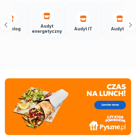
Audyt
Aut
og
Audyt IT
Audytor
energetyczny
bud