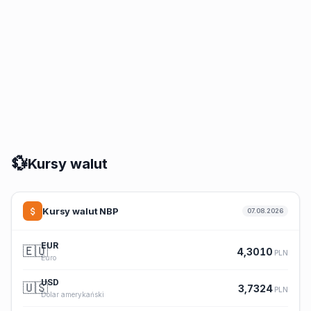
💱
Kursy walut
Kursy walut NBP
07.08.2026
EUR
🇪🇺
4,3010
PLN
Euro
USD
🇺🇸
3,7324
PLN
Dolar amerykański