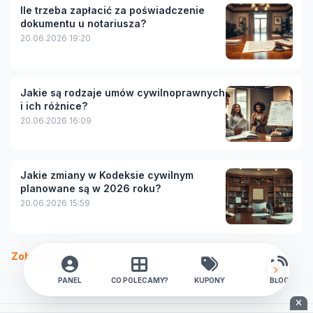
Ile trzeba zapłacić za poświadczenie
dokumentu u notariusza?
20.06.2026 19:20
Jakie są rodzaje umów cywilnoprawnych
i ich różnice?
20.06.2026 16:09
Jakie zmiany w Kodeksie cywilnym
planowane są w 2026 roku?
20.06.2026 15:59
Zobacz więcej
PANEL
CO POLECAMY?
KUPONY
BLOG