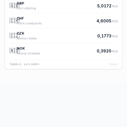
GBP
🇬🇧
5,0172
PLN
Funt szterling
CHF
🇨🇭
4,6005
PLN
Frank szwajcarski
CZK
🇨🇿
0,1773
PLN
Korona czeska
NOK
🇳🇴
0,3920
PLN
Korona norweska
Tabela A · kurs średni
nbp.pl